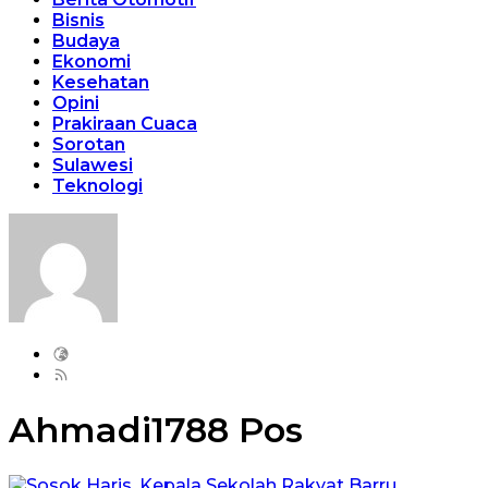
Bisnis
Budaya
Ekonomi
Kesehatan
Opini
Prakiraan Cuaca
Sorotan
Sulawesi
Teknologi
Ahmadi
1788 Pos