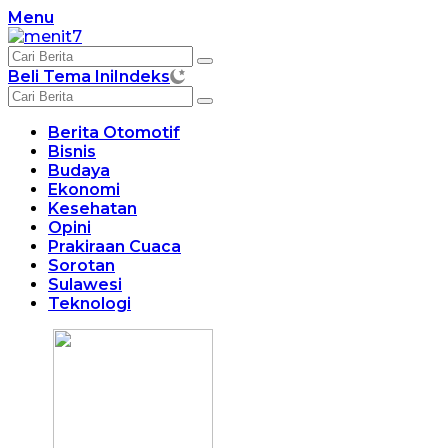
Langsung
Menu
ke
konten
Beli Tema Ini
Indeks
Berita Otomotif
Bisnis
Budaya
Ekonomi
Kesehatan
Opini
Prakiraan Cuaca
Sorotan
Sulawesi
Teknologi