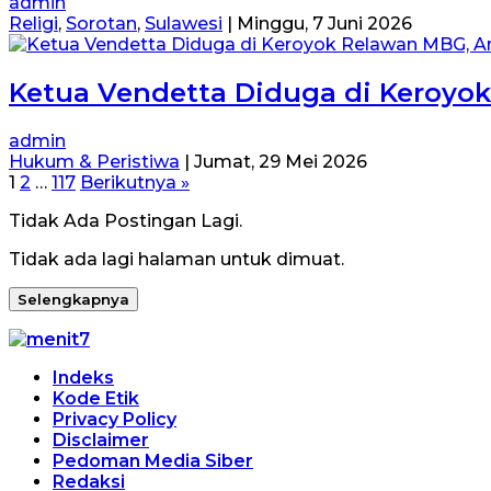
admin
Religi
,
Sorotan
,
Sulawesi
|
Minggu, 7 Juni 2026
Ketua Vendetta Diduga di Keroyok
admin
Hukum & Peristiwa
|
Jumat, 29 Mei 2026
Paginasi
1
2
…
117
Berikutnya »
pos
Tidak Ada Postingan Lagi.
Tidak ada lagi halaman untuk dimuat.
Selengkapnya
Indeks
Kode Etik
Privacy Policy
Disclaimer
Pedoman Media Siber
Redaksi