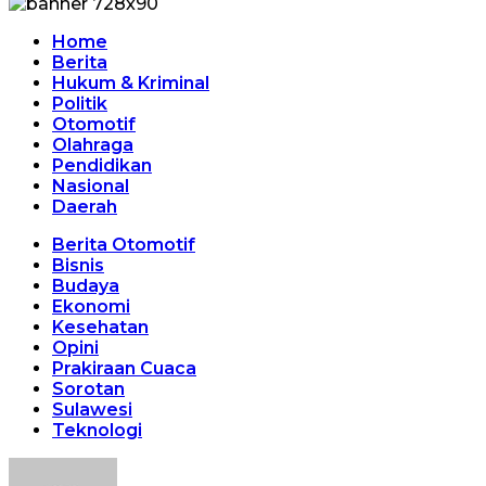
Home
Berita
Hukum & Kriminal
Politik
Otomotif
Olahraga
Pendidikan
Nasional
Daerah
Berita Otomotif
Bisnis
Budaya
Ekonomi
Kesehatan
Opini
Prakiraan Cuaca
Sorotan
Sulawesi
Teknologi