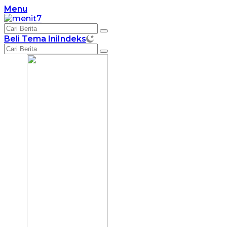
Langsung
Menu
ke
konten
Beli Tema Ini
Indeks