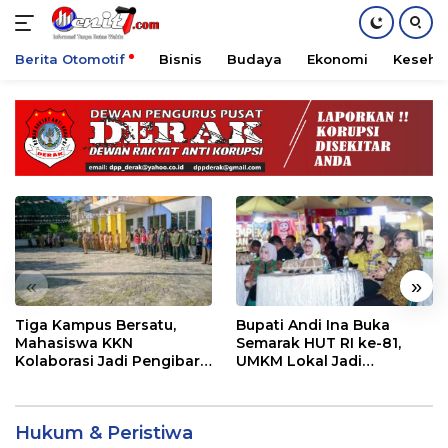
Berita Otomotif
Bisnis
Budaya
Ekonomi
Keseha
Langsung
ke
konten
«
»
Tiga Kampus Bersatu,
Bupati Andi Ina Buka
Mahasiswa KKN
Semarak HUT RI ke-81,
Kolaborasi Jadi Pengibar
UMKM Lokal Jadi
Bendera di Soppeng Riaja
Penggerak Ekonomi Barru
Hukum & Peristiwa