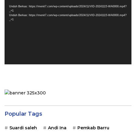
Video
Unduh Berkas: https://menit7.com/wp-content/uploads/2024/11/VID-20241115-WA0000.mp4?
_=1
Unduh Berkas: https://menit7.com/wp-content/uploads/2024/11/VID-20241115-WA0000.mp4?
_=1
Popular Tags
Suardi saleh
Andi Ina
Pemkab Barru