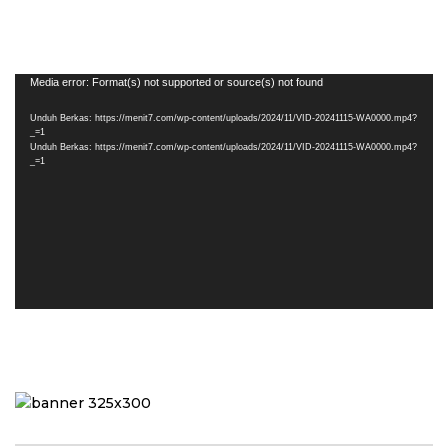
Pemutar
Media error: Format(s) not supported or source(s) not found
Video
Unduh Berkas: https://menit7.com/wp-content/uploads/2024/11/VID-20241115-WA0000.mp4?
_=1
Unduh Berkas: https://menit7.com/wp-content/uploads/2024/11/VID-20241115-WA0000.mp4?
_=1