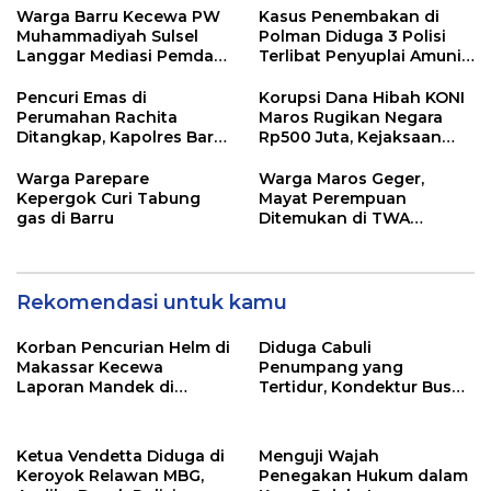
Warga Barru Kecewa PW
Kasus Penembakan di
Muhammadiyah Sulsel
Polman Diduga 3 Polisi
Langgar Mediasi Pemda
Terlibat Penyuplai Amunisi
Kasus Masjid Tajdid
Tidak di Tetapkan
Tersangka
Pencuri Emas di
Korupsi Dana Hibah KONI
Perumahan Rachita
Maros Rugikan Negara
Ditangkap, Kapolres Barru
Rp500 Juta, Kejaksaan
Imbau Warga Tingkatkan
Tahan Dua Tersangka
Kewaspadaan
Warga Parepare
Warga Maros Geger,
Kepergok Curi Tabung
Mayat Perempuan
gas di Barru
Ditemukan di TWA
Bantimurung
Rekomendasi untuk kamu
Korban Pencurian Helm di
Diduga Cabuli
Makassar Kecewa
Penumpang yang
Laporan Mandek di
Tertidur, Kondektur Bus
Polsek Panakkukang
Bintang Zahira Dilaporkan
ke Polisi
Ketua Vendetta Diduga di
Menguji Wajah
Keroyok Relawan MBG,
Penegakan Hukum dalam