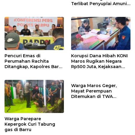
Terlibat Penyuplai Amunisi
Tidak di Tetapkan
Tersangka
Pencuri Emas di
Korupsi Dana Hibah KONI
Perumahan Rachita
Maros Rugikan Negara
Ditangkap, Kapolres Barru
Rp500 Juta, Kejaksaan
Imbau Warga Tingkatkan
Tahan Dua Tersangka
Kewaspadaan
Warga Maros Geger,
Mayat Perempuan
Ditemukan di TWA
Bantimurung
Warga Parepare
Kepergok Curi Tabung
gas di Barru