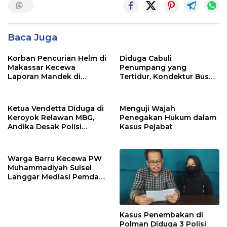
Baca Juga
Korban Pencurian Helm di
Diduga Cabuli
Makassar Kecewa
Penumpang yang
Laporan Mandek di
Tertidur, Kondektur Bus
Polsek Panakkukang
Bintang Zahira Dilaporkan
ke Polisi
Ketua Vendetta Diduga di
Menguji Wajah
Keroyok Relawan MBG,
Penegakan Hukum dalam
Andika Desak Polisi
Kasus Pejabat
Tangkap Pelakunya
Warga Barru Kecewa PW
Muhammadiyah Sulsel
Langgar Mediasi Pemda
Kasus Masjid Tajdid
Kasus Penembakan di
Polman Diduga 3 Polisi