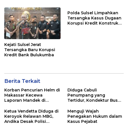
Polda Sulsel Limpahkan
Tersangka Kasus Dugaan
Korupsi Kredit Konstruksi
Bank Sulselbar Cabang
Sengkang
Kejati Sulsel Jerat
Tersangka Baru Korupsi
Kredit Bank Bulukumba
Berita Terkait
Korban Pencurian Helm di
Diduga Cabuli
Makassar Kecewa
Penumpang yang
Laporan Mandek di
Tertidur, Kondektur Bus
Polsek Panakkukang
Bintang Zahira Dilaporkan
ke Polisi
Ketua Vendetta Diduga di
Menguji Wajah
Keroyok Relawan MBG,
Penegakan Hukum dalam
Andika Desak Polisi
Kasus Pejabat
Tangkap Pelakunya