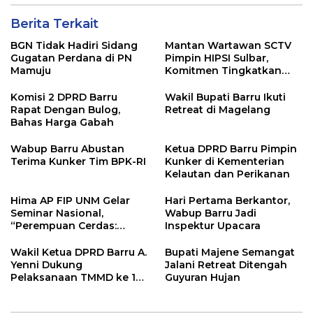
Berita Terkait
BGN Tidak Hadiri Sidang
Mantan Wartawan SCTV
Gugatan Perdana di PN
Pimpin HIPSI Sulbar,
Mamuju
Komitmen Tingkatkan
Kesejahteraan Media
Komisi 2 DPRD Barru
Wakil Bupati Barru Ikuti
Rapat Dengan Bulog,
Retreat di Magelang
Bahas Harga Gabah
Wabup Barru Abustan
Ketua DPRD Barru Pimpin
Terima Kunker Tim BPK-RI
Kunker di Kementerian
Kelautan dan Perikanan
Hima AP FIP UNM Gelar
Hari Pertama Berkantor,
Seminar Nasional,
Wabup Barru Jadi
“Perempuan Cerdas:
Inspektur Upacara
Mengapa Dunia
Pendidikan Butuh
Wakil Ketua DPRD Barru A.
Bupati Majene Semangat
Perempuan”
Yenni Dukung
Jalani Retreat Ditengah
Pelaksanaan TMMD ke 123
Guyuran Hujan
Tahun 2025