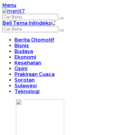
Langsung
Menu
ke
konten
Beli Tema Ini
Indeks
Berita Otomotif
Bisnis
Budaya
Ekonomi
Kesehatan
Opini
Prakiraan Cuaca
Sorotan
Sulawesi
Teknologi