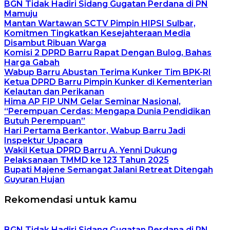
BGN Tidak Hadiri Sidang Gugatan Perdana di PN
Mamuju
Mantan Wartawan SCTV Pimpin HIPSI Sulbar,
Komitmen Tingkatkan Kesejahteraan Media
Disambut Ribuan Warga
Komisi 2 DPRD Barru Rapat Dengan Bulog, Bahas
Harga Gabah
Wabup Barru Abustan Terima Kunker Tim BPK-RI
Ketua DPRD Barru Pimpin Kunker di Kementerian
Kelautan dan Perikanan
Hima AP FIP UNM Gelar Seminar Nasional,
“Perempuan Cerdas: Mengapa Dunia Pendidikan
Butuh Perempuan”
Hari Pertama Berkantor, Wabup Barru Jadi
Inspektur Upacara
Wakil Ketua DPRD Barru A. Yenni Dukung
Pelaksanaan TMMD ke 123 Tahun 2025
Bupati Majene Semangat Jalani Retreat Ditengah
Guyuran Hujan
Rekomendasi untuk kamu
BGN Tidak Hadiri Sidang Gugatan Perdana di PN