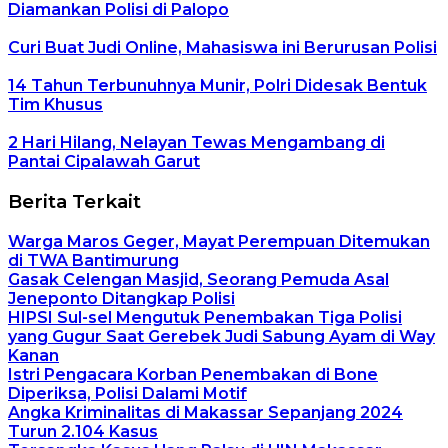
Diamankan Polisi di Palopo
Curi Buat Judi Online, Mahasiswa ini Berurusan Polisi
14 Tahun Terbunuhnya Munir, Polri Didesak Bentuk
Tim Khusus
2 Hari Hilang, Nelayan Tewas Mengambang di
Pantai Cipalawah Garut
Berita Terkait
Warga Maros Geger, Mayat Perempuan Ditemukan
di TWA Bantimurung
Gasak Celengan Masjid, Seorang Pemuda Asal
Jeneponto Ditangkap Polisi
HIPSI Sul-sel Mengutuk Penembakan Tiga Polisi
yang Gugur Saat Gerebek Judi Sabung Ayam di Way
Kanan
Istri Pengacara Korban Penembakan di Bone
Diperiksa, Polisi Dalami Motif
Angka Kriminalitas di Makassar Sepanjang 2024
Turun 2.104 Kasus