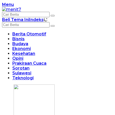
Langsung
Menu
ke
konten
Beli Tema Ini
Indeks
Berita Otomotif
Bisnis
Budaya
Ekonomi
Kesehatan
Opini
Prakiraan Cuaca
Sorotan
Sulawesi
Teknologi