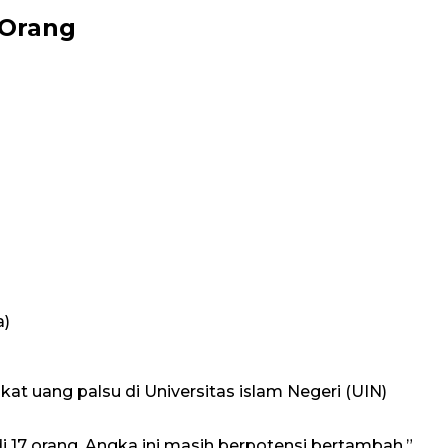
 Orang
a)
t uang palsu di Universitas islam Negeri (UIN)
 17 orang. Angka ini masih berpotensi bertambah,”