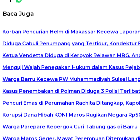
Baca Juga
Korban Pencurian Helm di Makassar Kecewa Lapora
Diduga Cabuli Penumpang yang Tertidur, Kondektur Bu
Ketua Vendetta Diduga di Keroyok Relawan MBG, And
Menguji Wajah Penegakan Hukum dalam Kasus Pejab
Warga Barru Kecewa PW Muhammadiyah Sulsel Langg
Kasus Penembakan di Polman Diduga 3 Polisi Terliba
Pencuri Emas di Perumahan Rachita Ditangkap, Kap
Korupsi Dana Hibah KONI Maros Rugikan Negara Rp5
Warga Parepare Kepergok Curi Tabung gas di Barru
Warga Maros Geger, Mayat Perempuan Ditemukan d