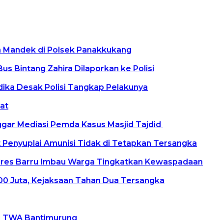
n Mandek di Polsek Panakkukang
s Bintang Zahira Dilaporkan ke Polisi
ika Desak Polisi Tangkap Pelakunya
at
ar Mediasi Pemda Kasus Masjid Tajdid
t Penyuplai Amunisi Tidak di Tetapkan Tersangka
olres Barru Imbau Warga Tingkatkan Kewaspadaan
00 Juta, Kejaksaan Tahan Dua Tersangka
i TWA Bantimurung