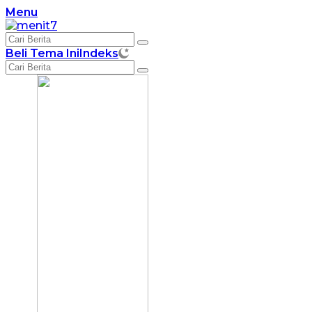
Langsung
Menu
ke
konten
Beli Tema Ini
Indeks