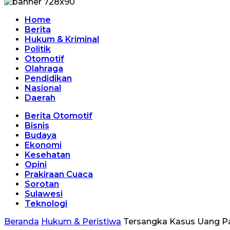
Home
Berita
Hukum & Kriminal
Politik
Otomotif
Olahraga
Pendidikan
Nasional
Daerah
Berita Otomotif
Bisnis
Budaya
Ekonomi
Kesehatan
Opini
Prakiraan Cuaca
Sorotan
Sulawesi
Teknologi
Beranda
Hukum & Peristiwa
Tersangka Kasus Uang Pa