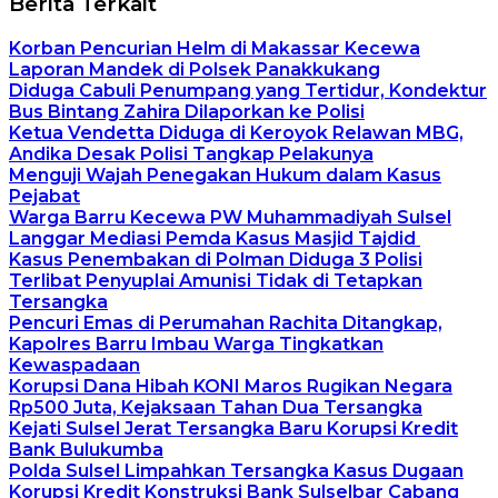
Berita Terkait
Korban Pencurian Helm di Makassar Kecewa
Laporan Mandek di Polsek Panakkukang
Diduga Cabuli Penumpang yang Tertidur, Kondektur
Bus Bintang Zahira Dilaporkan ke Polisi
Ketua Vendetta Diduga di Keroyok Relawan MBG,
Andika Desak Polisi Tangkap Pelakunya
Menguji Wajah Penegakan Hukum dalam Kasus
Pejabat
Warga Barru Kecewa PW Muhammadiyah Sulsel
Langgar Mediasi Pemda Kasus Masjid Tajdid
Kasus Penembakan di Polman Diduga 3 Polisi
Terlibat Penyuplai Amunisi Tidak di Tetapkan
Tersangka
Pencuri Emas di Perumahan Rachita Ditangkap,
Kapolres Barru Imbau Warga Tingkatkan
Kewaspadaan
Korupsi Dana Hibah KONI Maros Rugikan Negara
Rp500 Juta, Kejaksaan Tahan Dua Tersangka
Kejati Sulsel Jerat Tersangka Baru Korupsi Kredit
Bank Bulukumba
Polda Sulsel Limpahkan Tersangka Kasus Dugaan
Korupsi Kredit Konstruksi Bank Sulselbar Cabang