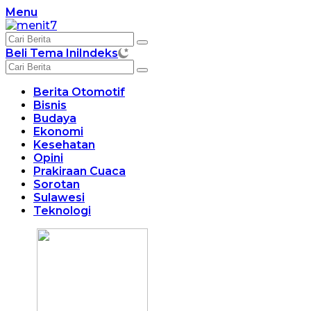
Langsung
Menu
ke
konten
Beli Tema Ini
Indeks
Berita Otomotif
Bisnis
Budaya
Ekonomi
Kesehatan
Opini
Prakiraan Cuaca
Sorotan
Sulawesi
Teknologi