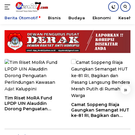
Berita Otomotif
Bisnis
Budaya
Ekonomi
Keseha
Langsung
ke
konten
«
»
Tim Riset MoRA Fund
LPDP UIN Alauddin
Camat Soppeng Riaja
Dorong Penguatan
Gaungkan Semangat HUT
Perlindungan Kawasan
ke-81 RI, Bagikan dan
Adat Kaluppini
Pasang Langsung
Bendera Merah Putih di
Rumah Warga