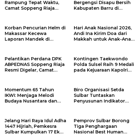
Rampung Tepat Waktu,
Bergengsi Disapu Bersih
Camat Soppeng Riaja
Kabupaten Barru di
Apresiasi Sinergi Desa
Harganas Sulsel
dan Kelurahan
Korban Pencurian Helm di
Hari Anak Nasional 2026,
Makassar Kecewa
Andi Ina Kirim Doa dari
Laporan Mandek di
Makkah untuk Anak-Anak
Polsek Panakkukang
Barru
Pelantikan Perdana DPK
Kontingen Taekwondo
ABPEDNAS Soppeng Riaja
Polda Sulsel Raih 9 Medali
Resmi Digelar, Camat
pada Kejuaraan Kapolri
Tekankan Sinergi
Cup Banten 2026
Wujudkan Desa Maju
Momentum 65 Tahun
Biro Organisasi Setda
IKWI: Menjaga Melodi
Sulbar Tuntaskan
Budaya Nusantara dan
Penyusunan Indikator
Merawat Solidaritas Insan
Kinerja Perangkat Daerah
Pers
Jelang Hari Raya Idul Adha
Pemprov Sulbar Borong
1447 Hijriah, Pemkesra
Tiga Penghargaan
Sulbar Kumpulkan 17 Ekor
Nasional Best Human
Sapi
Capital Awards 2026