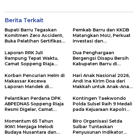
Berita Terkait
Bupati Barru Tegaskan
Pemkab Barru dan KKDB
Komitmen Zero Accident,
Matangkan MoU, Perkuat
Buka Pelatihan Sertifikasi
Investasi dan
Supervisor K3 Konstruksi
Pembangunan Daerah
Laporan RRK Juli
Dua Penghargaan
Rampung Tepat Waktu,
Bergengsi Disapu Bersih
Camat Soppeng Riaja
Kabupaten Barru di
Apresiasi Sinergi Desa
Harganas Sulsel
dan Kelurahan
Korban Pencurian Helm di
Hari Anak Nasional 2026,
Makassar Kecewa
Andi Ina Kirim Doa dari
Laporan Mandek di
Makkah untuk Anak-Anak
Polsek Panakkukang
Barru
Pelantikan Perdana DPK
Kontingen Taekwondo
ABPEDNAS Soppeng Riaja
Polda Sulsel Raih 9 Medali
Resmi Digelar, Camat
pada Kejuaraan Kapolri
Tekankan Sinergi
Cup Banten 2026
Wujudkan Desa Maju
Momentum 65 Tahun
Biro Organisasi Setda
IKWI: Menjaga Melodi
Sulbar Tuntaskan
Budaya Nusantara dan
Penyusunan Indikator
Merawat Solidaritas Insan
Kinerja Perangkat Daerah