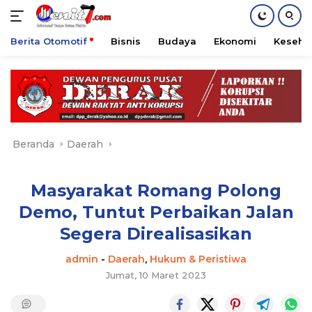
Berita Otomotif
Bisnis
Budaya
Ekonomi
Keseha
Langsung
ke
konten
Beranda
Daerah
Masyarakat Romang Polong
Demo, Tuntut Perbaikan Jalan
Segera Direalisasikan
admin
-
Daerah
,
Hukum & Peristiwa
Jumat, 10 Maret 2023