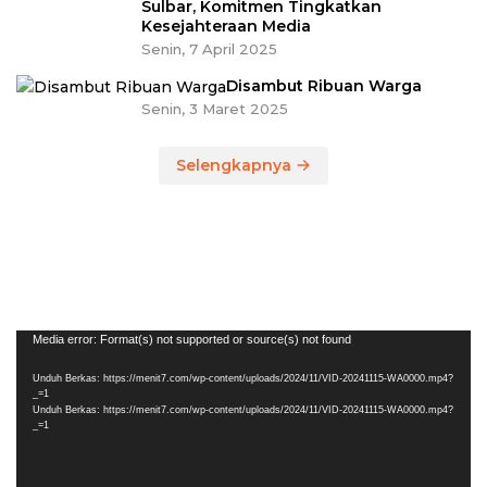
Sulbar, Komitmen Tingkatkan
Kesejahteraan Media
Senin, 7 April 2025
Disambut Ribuan Warga
Senin, 3 Maret 2025
Selengkapnya
Pemutar
Media error: Format(s) not supported or source(s) not found
Video
Unduh Berkas: https://menit7.com/wp-content/uploads/2024/11/VID-20241115-WA0000.mp4?
_=1
Unduh Berkas: https://menit7.com/wp-content/uploads/2024/11/VID-20241115-WA0000.mp4?
_=1