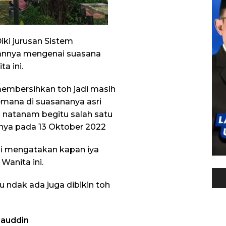
ki jurusan Sistem
annya mengenai suasana
a ini.
membersihkan toh jadi masih
emana di suasananya asri
natanam begitu salah satu
anya pada 13 Oktober 2022
ni mengatakan kapan iya
anita ini.
au ndak ada juga dibikin toh
lauddin