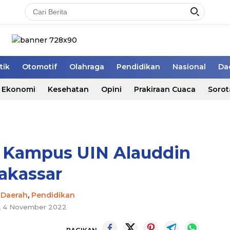
tik
Otomotif
Olahraga
Pendidikan
Nasional
Da
Ekonomi
Kesehatan
Opini
Prakiraan Cuaca
Sorot
i Kampus UIN Alauddin
akassar
-
Daerah
,
Pendidikan
, 4 November 2022