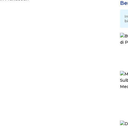
Be
I
b