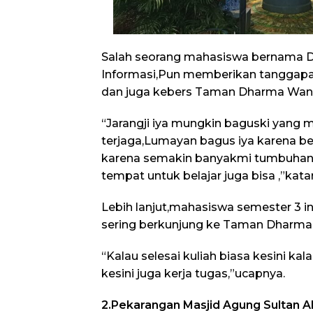
Salah seorang mahasiswa bernama Di
Informasi,Pun memberikan tanggap
dan juga kebers Taman Dharma Wanit
“Jarangji iya mungkin baguski yang 
terjaga,Lumayan bagus iya karena b
karena semakin banyakmi tumbuhan 
tempat untuk belajar juga bisa ,”kat
Lebih lanjut,mahasiswa semester 3 i
sering berkunjung ke Taman Dharma W
“Kalau selesai kuliah biasa kesini kal
kesini juga kerja tugas,”ucapnya.
2.Pekarangan Masjid Agung Sultan A