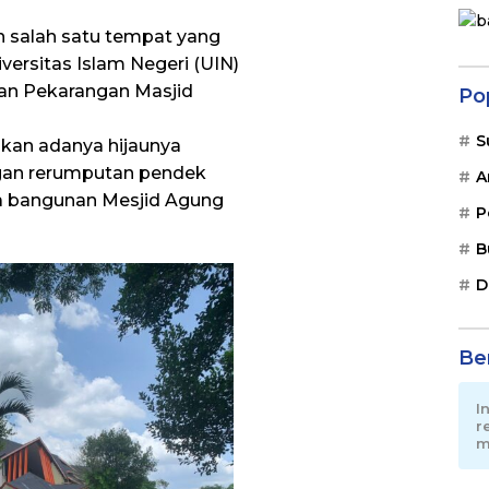
n salah satu tempat yang
versitas Islam Negeri (UIN)
an Pekarangan Masjid
Po
S
abkan adanya hijaunya
ngan rerumputan pendek
A
ya bangunan Mesjid Agung
P
B
D
Ber
I
r
m