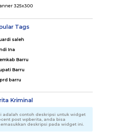
pular Tags
uardi saleh
ndi Ina
emkab Barru
upati Barru
prd barru
ita Kriminal
ni adalah contoh deskripsi untuk widget
ecent post wpberita, anda bisa
emasukkan deskripsi pada widget ini.