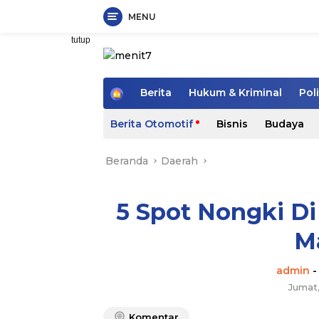
MENU
Langsung
tutup
ke
konten
H
Berita
Hukum & Kriminal
Poli
o
m
Berita Otomotif
Bisnis
Budaya
e
Beranda
Daerah
5 Spot Nongki D
M
admin
Jumat
Komentar