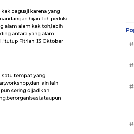
i kak,bagusji karena yang
andangan hijau toh perluki
ng alam alam kak toh,lebih
Po
nding antara yang alam
i,”tutup Fitriani,13 Oktober
#
#
 satu tempat yang
r,workshop,dan lain lain
#
pun sering dijadikan
g,berorganisasi,ataupun
#