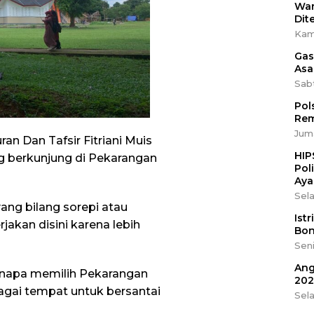
War
Dit
Kam
Gas
Asa
Sab
Pol
Rem
Juma
an Dan Tafsir Fitriani Muis
HIP
g berkunjung di Pekarangan
Pol
Aya
Sela
ang bilang sorepi atau
Ist
jakan disini karena lebih
Bon
Seni
Ang
napa memilih Pekarangan
202
bagai tempat untuk bersantai
Sel