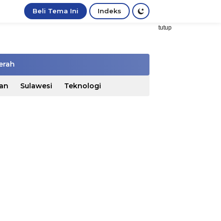
Beli Tema Ini
Indeks
tutup
erah
an
Sulawesi
Teknologi