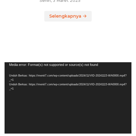
Senin, 3 Maret 2025
Selengkapnya
Pemutar
Media error: Format(s) not supported or source(s) not found
Video
Unduh Berkas: https://menit7.com/wp-content/uploads/2024/11/VID-20241115-WA0000.mp4?
_=1
Unduh Berkas: https://menit7.com/wp-content/uploads/2024/11/VID-20241115-WA0000.mp4?
_=1