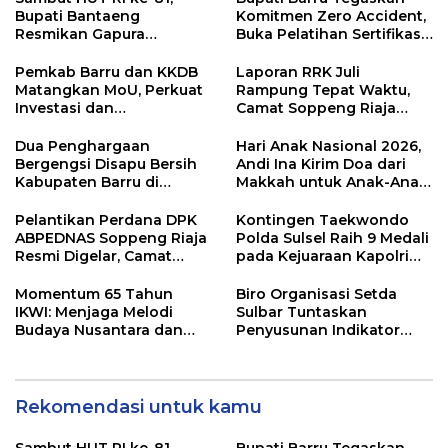
Bupati Bantaeng
Komitmen Zero Accident,
Resmikan Gapura
Buka Pelatihan Sertifikasi
Kampung Bissampole
Supervisor K3 Konstruksi
Pemkab Barru dan KKDB
Laporan RRK Juli
Matangkan MoU, Perkuat
Rampung Tepat Waktu,
Investasi dan
Camat Soppeng Riaja
Pembangunan Daerah
Apresiasi Sinergi Desa
dan Kelurahan
Dua Penghargaan
Hari Anak Nasional 2026,
Bergengsi Disapu Bersih
Andi Ina Kirim Doa dari
Kabupaten Barru di
Makkah untuk Anak-Anak
Harganas Sulsel
Barru
Pelantikan Perdana DPK
Kontingen Taekwondo
ABPEDNAS Soppeng Riaja
Polda Sulsel Raih 9 Medali
Resmi Digelar, Camat
pada Kejuaraan Kapolri
Tekankan Sinergi
Cup Banten 2026
Wujudkan Desa Maju
Momentum 65 Tahun
Biro Organisasi Setda
IKWI: Menjaga Melodi
Sulbar Tuntaskan
Budaya Nusantara dan
Penyusunan Indikator
Merawat Solidaritas Insan
Kinerja Perangkat Daerah
Pers
Rekomendasi untuk kamu
Sambut HUT RI ke-81,
Bupati Barru Tegaskan