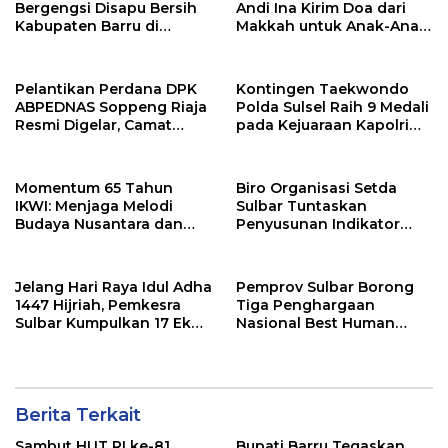
Bergengsi Disapu Bersih
Andi Ina Kirim Doa dari
Kabupaten Barru di
Makkah untuk Anak-Anak
Harganas Sulsel
Barru
Pelantikan Perdana DPK
Kontingen Taekwondo
ABPEDNAS Soppeng Riaja
Polda Sulsel Raih 9 Medali
Resmi Digelar, Camat
pada Kejuaraan Kapolri
Tekankan Sinergi
Cup Banten 2026
Wujudkan Desa Maju
Momentum 65 Tahun
Biro Organisasi Setda
IKWI: Menjaga Melodi
Sulbar Tuntaskan
Budaya Nusantara dan
Penyusunan Indikator
Merawat Solidaritas Insan
Kinerja Perangkat Daerah
Pers
Jelang Hari Raya Idul Adha
Pemprov Sulbar Borong
1447 Hijriah, Pemkesra
Tiga Penghargaan
Sulbar Kumpulkan 17 Ekor
Nasional Best Human
Sapi
Capital Awards 2026
Berita Terkait
Sambut HUT RI ke-81,
Bupati Barru Tegaskan