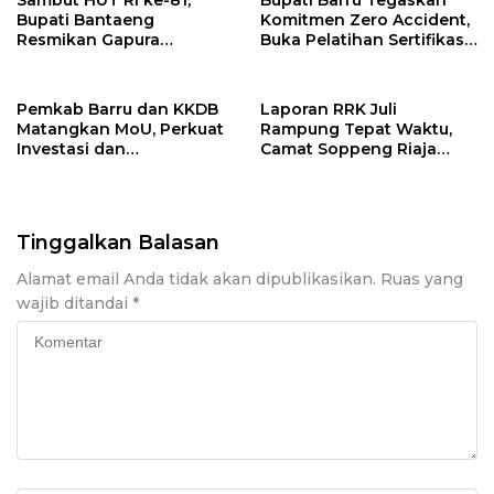
Bupati Bantaeng
Komitmen Zero Accident,
Resmikan Gapura
Buka Pelatihan Sertifikasi
Kampung Bissampole
Supervisor K3 Konstruksi
Pemkab Barru dan KKDB
Laporan RRK Juli
Matangkan MoU, Perkuat
Rampung Tepat Waktu,
Investasi dan
Camat Soppeng Riaja
Pembangunan Daerah
Apresiasi Sinergi Desa
dan Kelurahan
Tinggalkan Balasan
Alamat email Anda tidak akan dipublikasikan.
Ruas yang
wajib ditandai
*