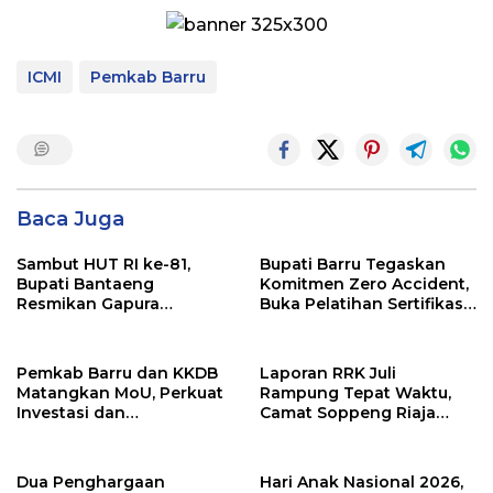
ICMI
Pemkab Barru
Baca Juga
Sambut HUT RI ke-81,
Bupati Barru Tegaskan
Bupati Bantaeng
Komitmen Zero Accident,
Resmikan Gapura
Buka Pelatihan Sertifikasi
Kampung Bissampole
Supervisor K3 Konstruksi
Pemkab Barru dan KKDB
Laporan RRK Juli
Matangkan MoU, Perkuat
Rampung Tepat Waktu,
Investasi dan
Camat Soppeng Riaja
Pembangunan Daerah
Apresiasi Sinergi Desa
dan Kelurahan
Dua Penghargaan
Hari Anak Nasional 2026,