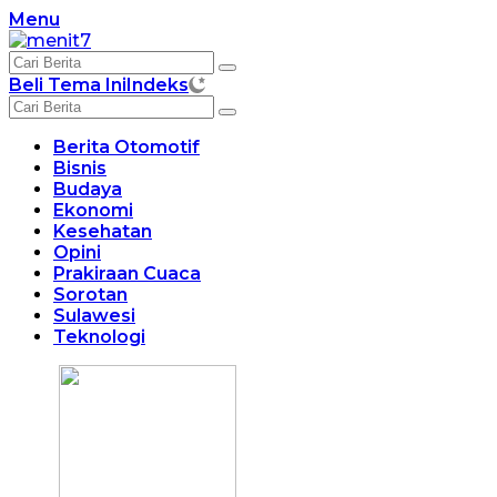
Langsung
Menu
ke
konten
Beli Tema Ini
Indeks
Berita Otomotif
Bisnis
Budaya
Ekonomi
Kesehatan
Opini
Prakiraan Cuaca
Sorotan
Sulawesi
Teknologi