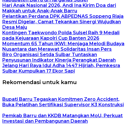
Hari Anak Nasional 2026, Andi Ina Kirim Doa dari
Makkah untuk Anak-Anak Barru
Pelantikan Perdana DPK ABPEDNAS Soppeng Riaja
Resmi Digelar, Camat Tekankan Sinergi Wujudkan
Desa Maju
Kontingen Taekwondo Polda Sulsel Raih 9 Medali
pada Kejuaraan Kapolri Cup Banten 2026
Momentum 65 Tahun IKWI: Menjaga Melodi Budaya
Nusantara dan Merawat Solidaritas Insan Pers
Biro Organisasi Setda Sulbar Tuntaskan
Penyusunan Indikator Kinerja Perangkat Daerah
Jelang Hari Raya Idul Adha 1447 Hijriah, Pemkesra
Sulbar Kumpulkan 17 Ekor Sapi
Rekomendasi untuk kamu
Bupati Barru Tegaskan Komitmen Zero Accident,
Buka Pelatihan Sertifikasi Supervisor K3 Konstruksi
Pemkab Barru dan KKDB Matangkan MoU, Perkuat
Investasi dan Pembangunan Daerah