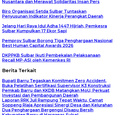
Nusantara dan Merawat Solidaritas Insan Pers
Biro Organisasi Setda Sulbar Tuntaskan
Penyusunan Indikator Kinerja Perangkat Daerah
Jelang Hari Raya Idul Adha 1447 Hijriah, Pemkesra
Sulbar Kumpulkan 17 Ekor Sapi
Pemprov Sulbar Borong Tiga Penghargaan Nasional
Best Human Capital Awards 2026
DKPPKB Sulbar Ikuti Pembekalan Pelaksanaan
Recall MP-ASI oleh Kemenkes RI
Berita Terkait
Bupati Barru Tegaskan Komitmen Zero Accident,
Buka Pelatihan Sertifikasi Supervisor K3 Konstruksi
Pemkab Barru dan KKDB Matangkan MoU, Perkuat
Investasi dan Pembangunan Daerah
Laporan RRK Juli Rampung Tepat Waktu, Camat
Soppeng Riaja Apresiasi Sinergi Desa dan Kelurahan
Dua Penghargaan Bergengsi Disapu Bersih
Kabupaten Barru di Harganas Sulsel