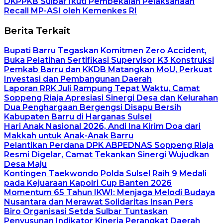
DKPPKB Sulbar Ikuti Pembekalan Pelaksanaan
Recall MP-ASI oleh Kemenkes RI
Berita Terkait
Bupati Barru Tegaskan Komitmen Zero Accident,
Buka Pelatihan Sertifikasi Supervisor K3 Konstruksi
Pemkab Barru dan KKDB Matangkan MoU, Perkuat
Investasi dan Pembangunan Daerah
Laporan RRK Juli Rampung Tepat Waktu, Camat
Soppeng Riaja Apresiasi Sinergi Desa dan Kelurahan
Dua Penghargaan Bergengsi Disapu Bersih
Kabupaten Barru di Harganas Sulsel
Hari Anak Nasional 2026, Andi Ina Kirim Doa dari
Makkah untuk Anak-Anak Barru
Pelantikan Perdana DPK ABPEDNAS Soppeng Riaja
Resmi Digelar, Camat Tekankan Sinergi Wujudkan
Desa Maju
Kontingen Taekwondo Polda Sulsel Raih 9 Medali
pada Kejuaraan Kapolri Cup Banten 2026
Momentum 65 Tahun IKWI: Menjaga Melodi Budaya
Nusantara dan Merawat Solidaritas Insan Pers
Biro Organisasi Setda Sulbar Tuntaskan
Penyusunan Indikator Kinerja Perangkat Daerah