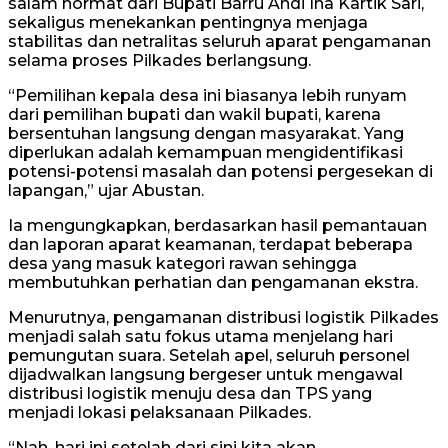
salam hormat dari Bupati Barru Andi Ina Kartik Sari,
sekaligus menekankan pentingnya menjaga
stabilitas dan netralitas seluruh aparat pengamanan
selama proses Pilkades berlangsung.
“Pemilihan kepala desa ini biasanya lebih runyam
dari pemilihan bupati dan wakil bupati, karena
bersentuhan langsung dengan masyarakat. Yang
diperlukan adalah kemampuan mengidentifikasi
potensi-potensi masalah dan potensi pergesekan di
lapangan,” ujar Abustan.
Ia mengungkapkan, berdasarkan hasil pemantauan
dan laporan aparat keamanan, terdapat beberapa
desa yang masuk kategori rawan sehingga
membutuhkan perhatian dan pengamanan ekstra.
Menurutnya, pengamanan distribusi logistik Pilkades
menjadi salah satu fokus utama menjelang hari
pemungutan suara. Setelah apel, seluruh personel
dijadwalkan langsung bergeser untuk mengawal
distribusi logistik menuju desa dan TPS yang
menjadi lokasi pelaksanaan Pilkades.
“Nah, hari ini setelah dari sini kita akan