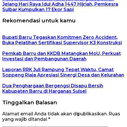
Jelang Hari Raya Idul Adha 1447 Hijriah, Pemkesra
Sulbar Kumpulkan 17 Ekor Sapi
Rekomendasi untuk kamu
Bupati Barru Tegaskan Komitmen Zero Accident,
Buka Pelatihan Sertifikasi Supervisor K3 Konstruksi
Pemkab Barru dan KKDB Matangkan MoU, Perkuat
Investasi dan Pembangunan Daerah
Laporan RRK Juli Rampung Tepat Waktu, Camat
Soppeng Riaja Apresiasi Sinergi Desa dan Kelurahan
Dua Penghargaan Bergengsi Disapu Bersih
Kabupaten Barru di Harganas Sulsel
Tinggalkan Balasan
Alamat email Anda tidak akan dipublikasikan.
Ruas
yang wajib ditandai
*