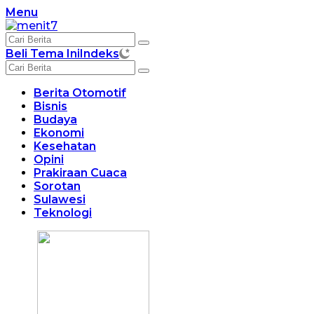
Langsung
Menu
ke
konten
Beli Tema Ini
Indeks
Berita Otomotif
Bisnis
Budaya
Ekonomi
Kesehatan
Opini
Prakiraan Cuaca
Sorotan
Sulawesi
Teknologi