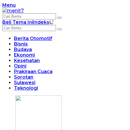
Langsung
Menu
ke
konten
Beli Tema Ini
Indeks
Berita Otomotif
Bisnis
Budaya
Ekonomi
Kesehatan
Opini
Prakiraan Cuaca
Sorotan
Sulawesi
Teknologi