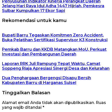
Penyusunan Indikator Kinerja Perangkat Daerah
Jelang Hari Raya Idul Adha 1447 Hijriah, Pemkesra
Sulbar Kumpulkan 17 Ekor Sapi
Rekomendasi untuk kamu
Bupati Barru Tegaskan Komitmen Zero Accident,
Buka Pelatihan Sertifikasi Supervisor K3 Konstruksi
Pemkab Barru dan KKDB Matangkan MoU, Perkuat
Investasi dan Pembangunan Daerah
Laporan RRK Juli Rampung Tepat Waktu, Camat
Soppeng Riaja Apresiasi Sinergi Desa dan Kelurahan
Dua Penghargaan Bergengsi Disapu Bersih
Kabupaten Barru di Harganas Sulsel
Tinggalkan Balasan
Alamat email Anda tidak akan dipublikasikan.
Ruas
yang wajib ditandai
*