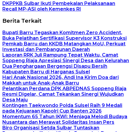
DKPPKB Sulbar Ikuti Pembekalan Pelaksanaan
Recall MP-ASI oleh Kemenkes RI
Berita Terkait
Bupati Barru Tegaskan Komitmen Zero Accident,
Buka Pelatihan Sertifikasi Supervisor K3 Konstruksi
Pemkab Barru dan KKDB Matangkan MoU, Perkuat
Investasi dan Pembangunan Daerah
Laporan RRK Juli Rampung Tepat Waktu, Camat
Soppeng Riaja Apresiasi Sinergi Desa dan Kelurahan
Dua Penghargaan Bergengsi Disapu Bersih
Kabupaten Barru di Harganas Sulsel
Hari Anak Nasional 2026, Andi Ina Kirim Doa dari
Makkah untuk Anak-Anak Barru
Pelantikan Perdana DPK ABPEDNAS Soppeng Riaja
Resmi Digelar, Camat Tekankan Sinergi Wujudkan
Desa Maju
Kontingen Taekwondo Polda Sulsel Raih 9 Medali
pada Kejuaraan Kapolri Cup Banten 2026
Momentum 65 Tahun IKWI: Menjaga Melodi Budaya
Nusantara dan Merawat Solidaritas Insan Pers
Biro Organisasi Setda Sulbar Tuntaskan