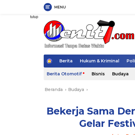
MENU
Langsung
tutup
ke
konten
H
Berita
Hukum & Kriminal
Poli
o
m
Berita Otomotif
Bisnis
Budaya
e
Beranda
Budaya
Bekerja Sama De
Gelar Fest