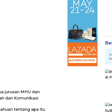
Be
I
b
swa jurusan MHU dan
h dan Komunikasi.
ahuan tentang apa itu