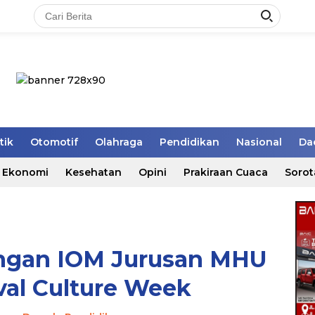
tik
Otomotif
Olahraga
Pendidikan
Nasional
Da
Ekonomi
Kesehatan
Opini
Prakiraan Cuaca
Sorot
ngan IOM Jurusan MHU
ival Culture Week