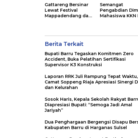
Keberhasilan ya
Gattareng Bersinar
Semangat
Instan”
Lewat Festival
Pengabdian Dimu
Mappadendang dan
Mahasiswa KKN 
Tari Sere Api, Wabup
Habibie Parepar
Dorong
Siap Berkarya di
Pengembangan
Soppeng Riaja
Wisata Budaya
Berita Terkait
Bupati Barru Tegaskan Komitmen Zero
Accident, Buka Pelatihan Sertifikasi
Supervisor K3 Konstruksi
Laporan RRK Juli Rampung Tepat Waktu,
Camat Soppeng Riaja Apresiasi Sinergi 
dan Kelurahan
Sosok Haris, Kepala Sekolah Rakyat Barr
Diapresiasi Bupati: “Semoga Jadi Amal
Jariyah”
Dua Penghargaan Bergengsi Disapu Ber
Kabupaten Barru di Harganas Sulsel