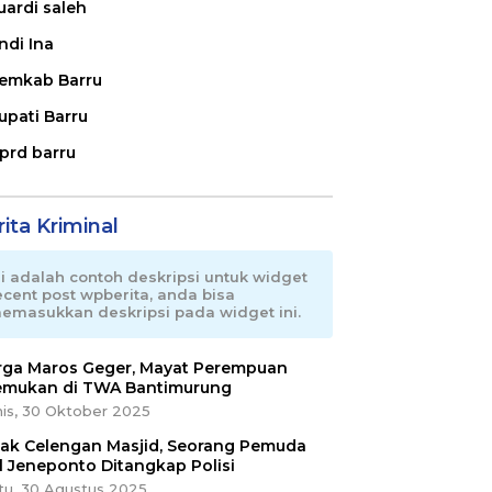
uardi saleh
ndi Ina
emkab Barru
upati Barru
prd barru
ita Kriminal
ni adalah contoh deskripsi untuk widget
ecent post wpberita, anda bisa
emasukkan deskripsi pada widget ini.
ga Maros Geger, Mayat Perempuan
emukan di TWA Bantimurung
is, 30 Oktober 2025
ak Celengan Masjid, Seorang Pemuda
l Jeneponto Ditangkap Polisi
tu, 30 Agustus 2025