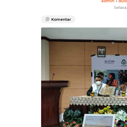
admin
-
Bud
Selasa
Komentar