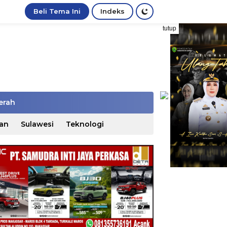
Beli Tema Ini
Indeks
tutup
erah
an
Sulawesi
Teknologi