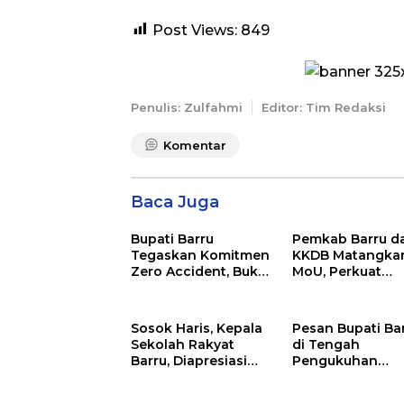
Post Views:
849
Penulis: Zulfahmi
Editor: Tim Redaksi
Komentar
Baca Juga
Bupati Barru
Pemkab Barru d
Tegaskan Komitmen
KKDB Matangka
Zero Accident, Buka
MoU, Perkuat
Pelatihan Sertifikasi
Investasi dan
Supervisor K3
Pembangunan
Konstruksi
Daerah
Sosok Haris, Kepala
Pesan Bupati Ba
Sekolah Rakyat
di Tengah
Barru, Diapresiasi
Pengukuhan
Bupati: “Semoga
Profesor UNM:
Jadi Amal Jariyah”
“Tidak Ada