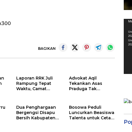
Pem
Me
Vid
Un
20
Un
20
BAGIKAN
an
Laporan RRK Juli
Advokat Aqil
n
Rampung Tepat
Tekankan Asas
Waktu, Camat
Praduga Tak
Soppeng Riaja
Bersalah di
Apresiasi Sinergi
Pelatihan Pembela
Desa dan Kelurahan
Keadilan LBH
rru
Dua Penghargaan
Bosowa Peduli
Bergengsi Disapu
Luncurkan Beasiswa
Bersih Kabupaten
Talenta untuk Cetak
Po
Barru di Harganas
Pemimpin Masa
Sulsel
Depan