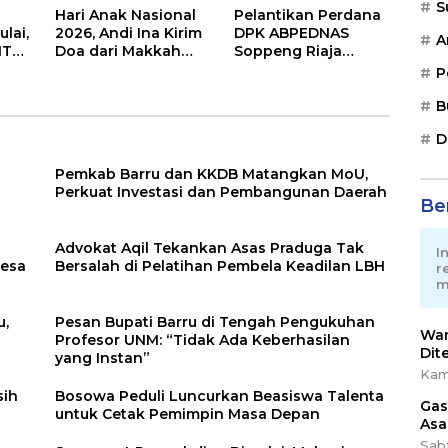
ng
S
Hari Anak Nasional
Pelantikan Perdana
lai,
2026, Andi Ina Kirim
DPK ABPEDNAS
A
ITBJ
Doa dari Makkah
Soppeng Riaja
e
untuk Anak-Anak
Resmi Digelar,
P
Barru
Camat Tekankan
Sinergi Wujudkan
B
Desa Maju
D
Pemkab Barru dan KKDB Matangkan MoU,
Perkuat Investasi dan Pembangunan Daerah
Ber
Advokat Aqil Tekankan Asas Praduga Tak
I
Desa
Bersalah di Pelatihan Pembela Keadilan LBH
r
m
u,
Pesan Bupati Barru di Tengah Pengukuhan
War
Profesor UNM: “Tidak Ada Keberhasilan
Dit
yang Instan”
Kam
sih
Bosowa Peduli Luncurkan Beasiswa Talenta
Gas
untuk Cetak Pemimpin Masa Depan
Asa
Sab