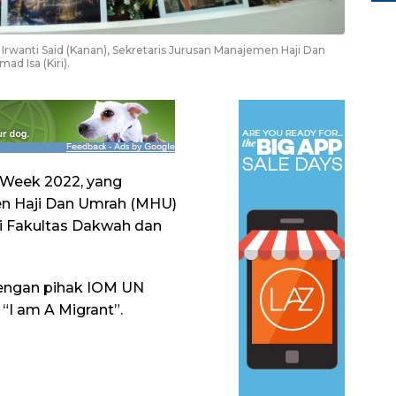
Irwanti Said (Kanan), Sekretaris Jurusan Manajemen Haji Dan
d Isa (Kiri).
e Week 2022, yang
en Haji Dan Umrah (MHU)
i Fakultas Dakwah dan
dengan pihak IOM UN
I am A Migrant”.