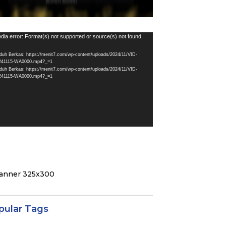
utar
dia error: Format(s) not supported or source(s) not found
eo
duh Berkas: https://menit7.com/wp-content/uploads/2024/11/VID-
241115-WA0000.mp4?_=1
duh Berkas: https://menit7.com/wp-content/uploads/2024/11/VID-
241115-WA0000.mp4?_=1
pular Tags