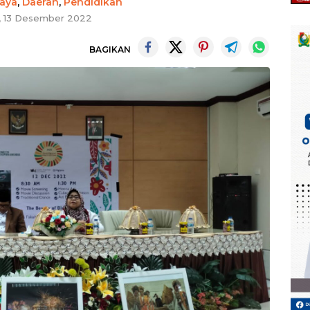
aya
,
Daerah
,
Pendidikan
, 13 Desember 2022
BAGIKAN