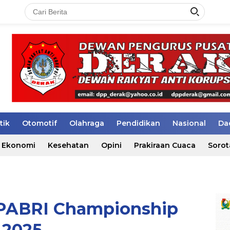
tik
Otomotif
Olahraga
Pendidikan
Nasional
Da
Ekonomi
Kesehatan
Opini
Prakiraan Cuaca
Sorot
EPABRI Championship
2025