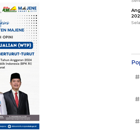
Seni
Ang
202
Sel
Po
#
#
#