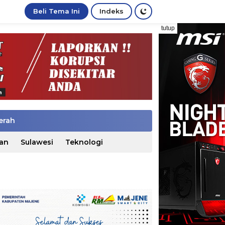
Beli Tema Ini
Indeks
tutup
erah
an
Sulawesi
Teknologi