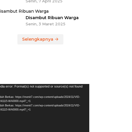
Senin, 7 April 2025
Disambut Ribuan Warga
Senin, 3 Maret 2025
Selengkapnya
utar
dia error: Format(s) not supported or source(s) not found
eo
duh Berkas: https://menit7.com/wp-content/uploads/2024/11/VID-
241115-WA0000.mp4?_=1
duh Berkas: https://menit7.com/wp-content/uploads/2024/11/VID-
241115-WA0000.mp4?_=1