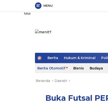
MENU
Langsung
tutup
ke
konten
H
Berita
Hukum & Kriminal
Poli
o
m
Berita Otomotif
Bisnis
Budaya
e
Beranda
Daerah
Buka Futsal P