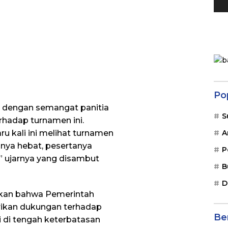
Po
 dengan semangat panitia
S
rhadap turnamen ini.
A
ru kali ini melihat turnamen
ianya hebat, pesertanya
P
” ujarnya yang disambut
B
D
kan bahwa Pemerintah
ikan dukungan terhadap
Ber
 di tengah keterbatasan