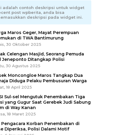
ni adalah contoh deskripsi untuk widget
ecent post wpberita, anda bisa
emasukkan deskripsi pada widget ini.
ga Maros Geger, Mayat Perempuan
emukan di TWA Bantimurung
is, 30 Oktober 2025
ak Celengan Masjid, Seorang Pemuda
l Jeneponto Ditangkap Polisi
tu, 30 Agustus 2025
sek Moncongloe Maros Tangkap Dua
aja Diduga Pelaku Pembusuran Warga
t, 18 April 2025
SI Sul-sel Mengutuk Penembakan Tiga
isi yang Gugur Saat Gerebek Judi Sabung
m di Way Kanan
sa, 18 Maret 2025
ri Pengacara Korban Penembakan di
e Diperiksa, Polisi Dalami Motif