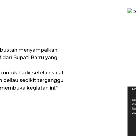
 Abustan menyampaikan
dari Bupati Barru yang
 untuk hadir setelah salat
 beliau sedikit terganggu,
 membuka kegiatan ini,”
Pem
Me
Vid
Un
20
Un
20