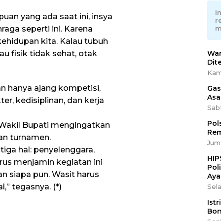
I
an yang ada saat ini, insya
r
m
aga seperti ini. Karena
kehidupan kita. Kalau tubuh
War
lau fisik tidak sehat, otak
Dit
Kam
 hanya ajang kompetisi,
Gas
Asa
r, kedisiplinan, dan kerja
Sab
Pol
 Wakil Bupati mengingatkan
Rem
an turnamen.
Juma
tiga hal: penyelenggara,
HIP
rus menjamin kegiatan ini
Pol
n siapa pun. Wasit harus
Aya
,” tegasnya. (*)
Sela
Ist
Bon