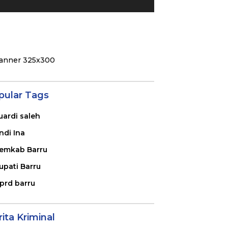
pular Tags
uardi saleh
ndi Ina
emkab Barru
upati Barru
prd barru
ita Kriminal