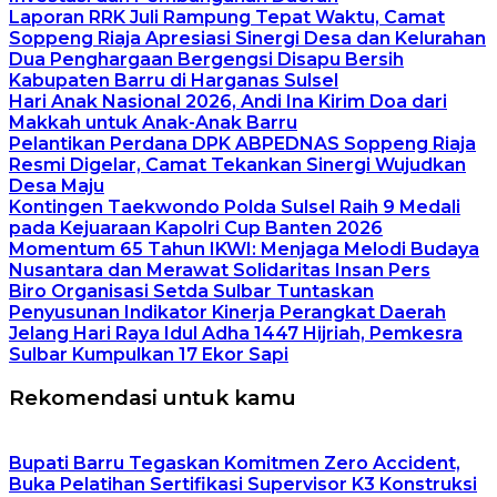
Laporan RRK Juli Rampung Tepat Waktu, Camat
Soppeng Riaja Apresiasi Sinergi Desa dan Kelurahan
Dua Penghargaan Bergengsi Disapu Bersih
Kabupaten Barru di Harganas Sulsel
Hari Anak Nasional 2026, Andi Ina Kirim Doa dari
Makkah untuk Anak-Anak Barru
Pelantikan Perdana DPK ABPEDNAS Soppeng Riaja
Resmi Digelar, Camat Tekankan Sinergi Wujudkan
Desa Maju
Kontingen Taekwondo Polda Sulsel Raih 9 Medali
pada Kejuaraan Kapolri Cup Banten 2026
Momentum 65 Tahun IKWI: Menjaga Melodi Budaya
Nusantara dan Merawat Solidaritas Insan Pers
Biro Organisasi Setda Sulbar Tuntaskan
Penyusunan Indikator Kinerja Perangkat Daerah
Jelang Hari Raya Idul Adha 1447 Hijriah, Pemkesra
Sulbar Kumpulkan 17 Ekor Sapi
Rekomendasi untuk kamu
Bupati Barru Tegaskan Komitmen Zero Accident,
Buka Pelatihan Sertifikasi Supervisor K3 Konstruksi