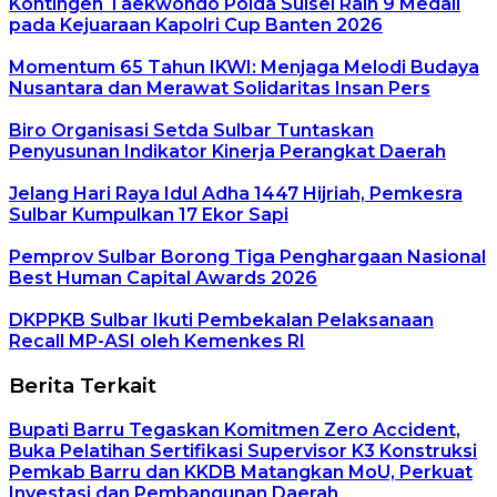
Kontingen Taekwondo Polda Sulsel Raih 9 Medali
pada Kejuaraan Kapolri Cup Banten 2026
Momentum 65 Tahun IKWI: Menjaga Melodi Budaya
Nusantara dan Merawat Solidaritas Insan Pers
Biro Organisasi Setda Sulbar Tuntaskan
Penyusunan Indikator Kinerja Perangkat Daerah
Jelang Hari Raya Idul Adha 1447 Hijriah, Pemkesra
Sulbar Kumpulkan 17 Ekor Sapi
Pemprov Sulbar Borong Tiga Penghargaan Nasional
Best Human Capital Awards 2026
DKPPKB Sulbar Ikuti Pembekalan Pelaksanaan
Recall MP-ASI oleh Kemenkes RI
Berita Terkait
Bupati Barru Tegaskan Komitmen Zero Accident,
Buka Pelatihan Sertifikasi Supervisor K3 Konstruksi
Pemkab Barru dan KKDB Matangkan MoU, Perkuat
Investasi dan Pembangunan Daerah