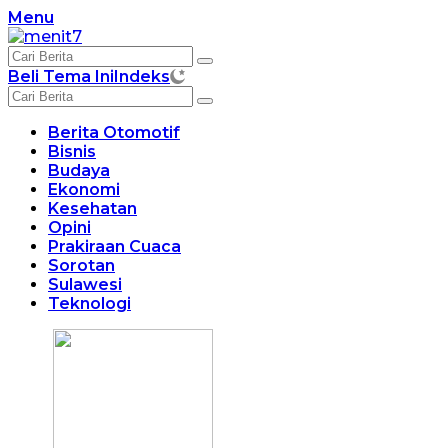
Langsung
Menu
ke
konten
Beli Tema Ini
Indeks
Berita Otomotif
Bisnis
Budaya
Ekonomi
Kesehatan
Opini
Prakiraan Cuaca
Sorotan
Sulawesi
Teknologi