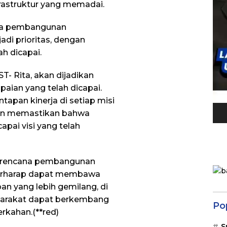
nfrastruktur yang memadai.
ada pembangunan
di prioritas, dengan
h dicapai.
- Rita, akan dijadikan
aian yang telah dicapai.
tapan kinerja di setiap misi
ujuan memastikan bahwa
pai visi yang telah
ta rencana pembangunan
berharap dapat membawa
 yang lebih gemilang, di
yarakat dapat berkembang
Po
rkahan.(**red)
S