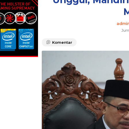
M
admi
Jum
Komentar