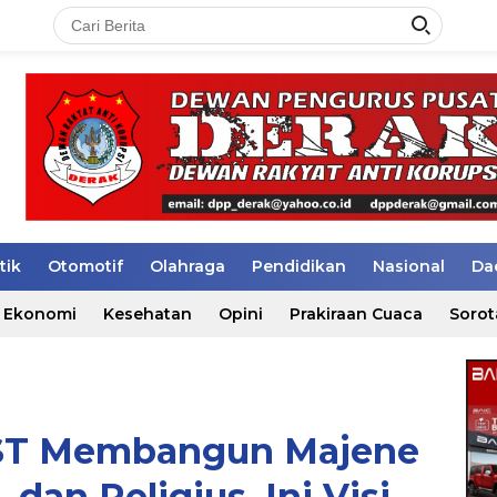
tik
Otomotif
Olahraga
Pendidikan
Nasional
Da
Ekonomi
Kesehatan
Opini
Prakiraan Cuaca
Sorot
AST Membangun Majene
 dan Religius, Ini Visi