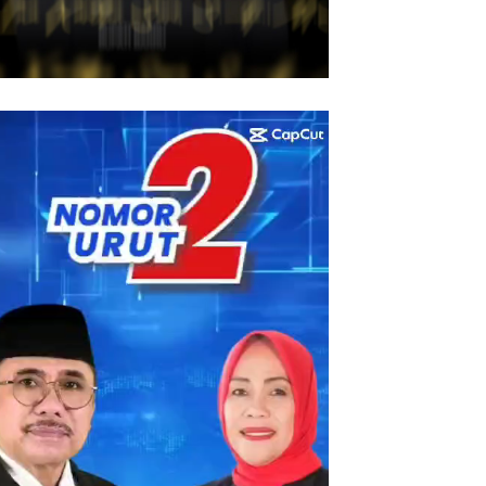
utar
eo