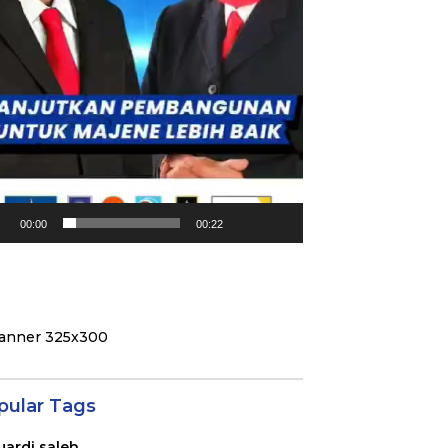
00:00
00:22
pular Tags
uardi saleh