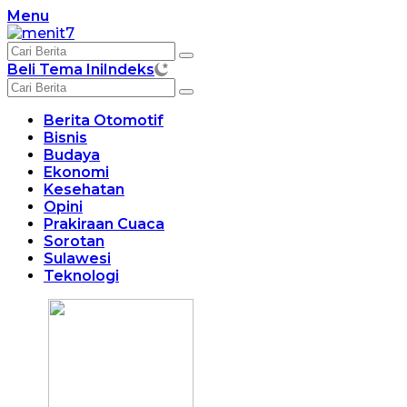
Langsung
Menu
ke
konten
Beli Tema Ini
Indeks
Berita Otomotif
Bisnis
Budaya
Ekonomi
Kesehatan
Opini
Prakiraan Cuaca
Sorotan
Sulawesi
Teknologi