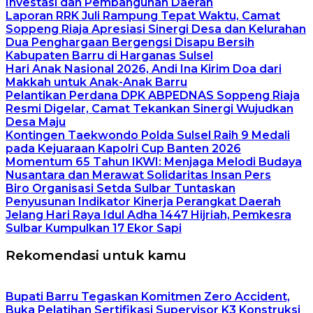
Investasi dan Pembangunan Daerah
Laporan RRK Juli Rampung Tepat Waktu, Camat
Soppeng Riaja Apresiasi Sinergi Desa dan Kelurahan
Dua Penghargaan Bergengsi Disapu Bersih
Kabupaten Barru di Harganas Sulsel
Hari Anak Nasional 2026, Andi Ina Kirim Doa dari
Makkah untuk Anak-Anak Barru
Pelantikan Perdana DPK ABPEDNAS Soppeng Riaja
Resmi Digelar, Camat Tekankan Sinergi Wujudkan
Desa Maju
Kontingen Taekwondo Polda Sulsel Raih 9 Medali
pada Kejuaraan Kapolri Cup Banten 2026
Momentum 65 Tahun IKWI: Menjaga Melodi Budaya
Nusantara dan Merawat Solidaritas Insan Pers
Biro Organisasi Setda Sulbar Tuntaskan
Penyusunan Indikator Kinerja Perangkat Daerah
Jelang Hari Raya Idul Adha 1447 Hijriah, Pemkesra
Sulbar Kumpulkan 17 Ekor Sapi
Rekomendasi untuk kamu
Bupati Barru Tegaskan Komitmen Zero Accident,
Buka Pelatihan Sertifikasi Supervisor K3 Konstruksi