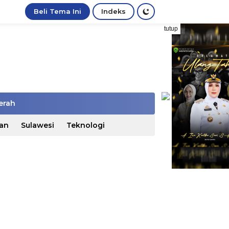
Beli Tema Ini
Indeks
tutup
erah
an
Sulawesi
Teknologi