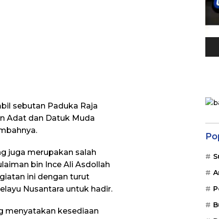
mbil sebutan Paduka Raja
n Adat dan Datuk Muda
ambahnya.
Po
ng juga merupakan salah
S
ulaiman bin Ince Ali Asdollah
A
atan ini dengan turut
P
ayu Nusantara untuk hadir.
B
ang menyatakan kesediaan