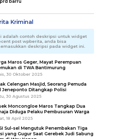
prd barru
ita Kriminal
ni adalah contoh deskripsi untuk widget
ecent post wpberita, anda bisa
emasukkan deskripsi pada widget ini.
ga Maros Geger, Mayat Perempuan
emukan di TWA Bantimurung
is, 30 Oktober 2025
ak Celengan Masjid, Seorang Pemuda
l Jeneponto Ditangkap Polisi
tu, 30 Agustus 2025
sek Moncongloe Maros Tangkap Dua
aja Diduga Pelaku Pembusuran Warga
t, 18 April 2025
SI Sul-sel Mengutuk Penembakan Tiga
isi yang Gugur Saat Gerebek Judi Sabung