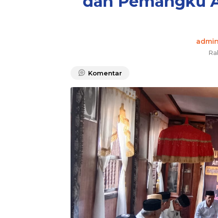
dan Pemangku Ad
admi
Ra
Komentar