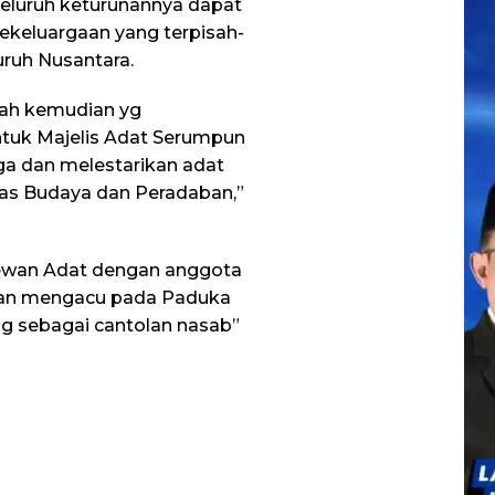
i seluruh keturunannya dapat
Vid
ekeluargaan yang terpisah-
ruh Nusantara.
ilah kemudian yg
uk Majelis Adat Serumpun
a dan melestarikan adat
tas Budaya dan Peradaban,”
ewan Adat dengan anggota
engan mengacu pada Paduka
ng sebagai cantolan nasab”