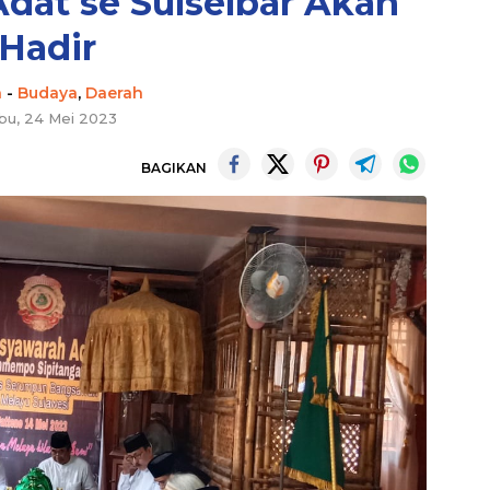
at se Sulselbar Akan
Hadir
n
-
Budaya
,
Daerah
bu, 24 Mei 2023
BAGIKAN