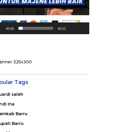
00:00
00:22
pular Tags
uardi saleh
ndi Ina
emkab Barru
upati Barru