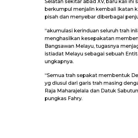
Selatan sekitar abad XV, baru kali in
berkumpul menjalin kembali Ikatan k
pisah dan menyebar diberbagai penju
“akumulasi kerinduan seluruh trah in
menghasilkan kesepakatan membent
Bangsawan Melayu, tugasnya menjag
istiadat Melayu sebagai sebuah Enti
ungkapnya.
“Semua trah sepakat membentuk D
yg diusul dari garis trah masing d
Raja Maharajelala dan Datuk Sabutu
pungkas Fahry.