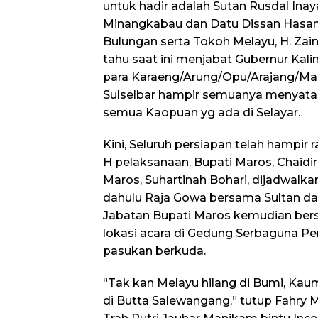
untuk hadir adalah Sutan Rusdal Ina
Minangkabau dan Datu Dissan Hasan
Bulungan serta Tokoh Melayu, H. Zaina
tahu saat ini menjabat Gubernur Kal
para Karaeng/Arung/Opu/Arajang/Ma
Sulselbar hampir semuanya menyatak
semua Kaopuan yg ada di Selayar.
Kini, Seluruh persiapan telah hampir
H pelaksanaan. Bupati Maros, Chaidi
Maros, Suhartinah Bohari, dijadwalk
dahulu Raja Gowa bersama Sultan da
Jabatan Bupati Maros kemudian be
lokasi acara di Gedung Serbaguna P
pasukan berkuda.
“Tak kan Melayu hilang di Bumi, Ka
di Butta Salewangang,” tutup Fahry 