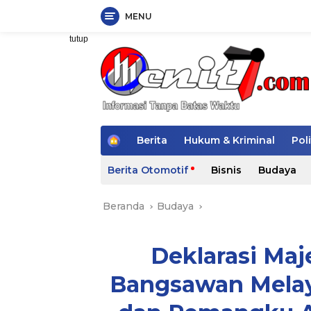
MENU
Langsung
tutup
ke
konten
H
Berita
Hukum & Kriminal
Poli
o
m
Berita Otomotif
Bisnis
Budaya
e
Beranda
Budaya
Deklarasi Maj
Bangsawan Melay