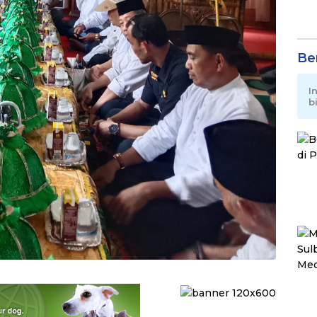
Be
I
b