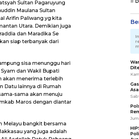
D
yatsyah Sultan Pagaruyung
uddin Maulana Sultan
l Arifin Paliwang yg kita
Ber
imantan Utara. Demikian juga
raddia dan Maradika Se
I
an siap terbanyak dari
r
m
War
 rampung sisa menunggu hari
Dit
r Syam dan Wakil Bupati
Kam
an akan menerima terlebih
Gas
n Datu lainnya di Rumah
Asa
rsama-sama akan menuju
Sab
emkab Maros dengan diantar
Pol
Rem
Juma
um Melayu bangkit bersama
HIP
Makkasau yang juga adalah
Pol