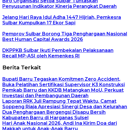
Biro Organisasi Setda Sulbar Tuntaskan
Penyusunan Indikator Kinerja Perangkat Daerah
Jelang Hari Raya Idul Adha 1447 Hijriah, Pemkesra
Sulbar Kumpulkan 17 Ekor Sapi
Pemprov Sulbar Borong Tiga Penghargaan Nasional
Best Human Capital Awards 2026
DKPPKB Sulbar Ikuti Pembekalan Pelaksanaan
Recall MP-ASI oleh Kemenkes RI
Berita Terkait
Bupati Barru Tegaskan Komitmen Zero Accident,
Buka Pelatihan Sertifikasi Supervisor K3 Konstruksi
Pemkab Barru dan KKDB Matangkan MoU, Perkuat
Investasi dan Pembangunan Daerah
Laporan RRK Juli Rampung Tepat Waktu, Camat
Soppeng Riaja Apresiasi Sinergi Desa dan Kelurahan
Dua Penghargaan Bergengsi Disapu Bersih
Kabupaten Barru di Harganas Sulsel
Hari Anak Nasional 2026, Andi Ina Kirim Doa dari
Makkah untuk Anak-Anak Barru