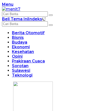
Langsung
Menu
ke
konten
Beli Tema Ini
Indeks
Berita Otomotif
Bisnis
Budaya
Ekonomi
Kesehatan
Opini
Prakiraan Cuaca
Sorotan
Sulawesi
Teknologi