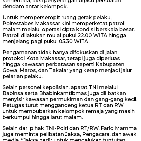
sementara, aksi penyerangan dipicu persoalan
dendam antar kelompok.
Untuk mempersempit ruang gerak pelaku,
Polrestabes Makassar kini memperketat patroli
malam melalui operasi cipta kondisi berskala besar.
Patroli dilakukan mulai pukul 22.00 WITA hingga
menjelang pagi pukul 05.30 WITA.
Pengamanan tidak hanya difokuskan di jalan
protokol Kota Makassar, tetapi juga diperluas
hingga kawasan perbatasan seperti Kabupaten
Gowa, Maros, dan Takalar yang kerap menjadi jalur
pelarian pelaku.
Selain personel kepolisian, aparat TNI melalui
Babinsa serta Bhabinkamtibmas juga dilibatkan
menyisir kawasan permukiman dan gang-gang kecil.
Petugas turut menggandeng ketua RT dan RW
untuk membubarkan kelompok remaja yang masih
berkumpul hingga larut malam.
Selain dari pihak TNI-Polri dan RT/RW, Farid Mamma
juga meminta pelibatan Jaksa, Pengacara, dan awak
media. “Jaksa hadir untuk mengajukan tuntutan