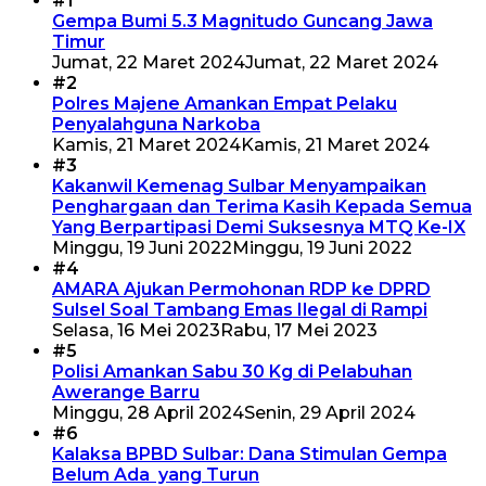
#1
Gempa Bumi 5.3 Magnitudo Guncang Jawa
Timur
Jumat, 22 Maret 2024
Jumat, 22 Maret 2024
#2
Polres Majene Amankan Empat Pelaku
Penyalahguna Narkoba
Kamis, 21 Maret 2024
Kamis, 21 Maret 2024
#3
Kakanwil Kemenag Sulbar Menyampaikan
Penghargaan dan Terima Kasih Kepada Semua
Yang Berpartipasi Demi Suksesnya MTQ Ke-IX
Minggu, 19 Juni 2022
Minggu, 19 Juni 2022
#4
AMARA Ajukan Permohonan RDP ke DPRD
Sulsel Soal Tambang Emas Ilegal di Rampi
Selasa, 16 Mei 2023
Rabu, 17 Mei 2023
#5
Polisi Amankan Sabu 30 Kg di Pelabuhan
Awerange Barru
Minggu, 28 April 2024
Senin, 29 April 2024
#6
Kalaksa BPBD Sulbar: Dana Stimulan Gempa
Belum Ada yang Turun