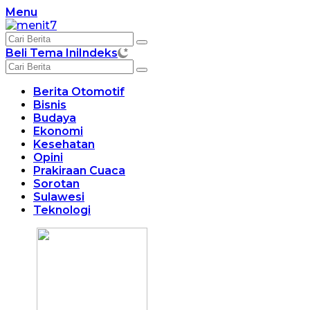
Langsung
Menu
ke
konten
Beli Tema Ini
Indeks
Berita Otomotif
Bisnis
Budaya
Ekonomi
Kesehatan
Opini
Prakiraan Cuaca
Sorotan
Sulawesi
Teknologi