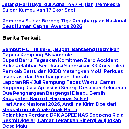
Jelang Hari Raya Idul Adha 1447 Hijriah, Pemkesra
Sulbar Kumpulkan 17 Ekor Sapi
Pemprov Sulbar Borong Tiga Penghargaan Nasional
Best Human Capital Awards 2026
Berita Terkait
Sambut HUT RI ke-81, Bupati Bantaeng Resmikan
Gapura Kampung Bissampole
Bupati Barru Tegaskan Komitmen Zero Accident,
Buka Pelatihan Sertifikasi Supervisor K3 Konstruksi
Pemkab Barru dan KKDB Matangkan MoU, Perkuat
Investasi dan Pembangunan Daerah
Laporan RRK Juli Rampung Tepat Waktu, Camat
Soppeng Riaja Apresiasi Sinergi Desa dan Kelurahan
Dua Penghargaan Bergengsi Disapu Bersih
Kabupaten Barru di Harganas Sulsel
Hari Anak Nasional 2026, Andi Ina Kirim Doa dari
Makkah untuk Anak-Anak Barru
Pelantikan Perdana DPK ABPEDNAS Soppeng Riaja
Resmi Digelar, Camat Tekankan Sinergi Wujudkan
Desa Maju