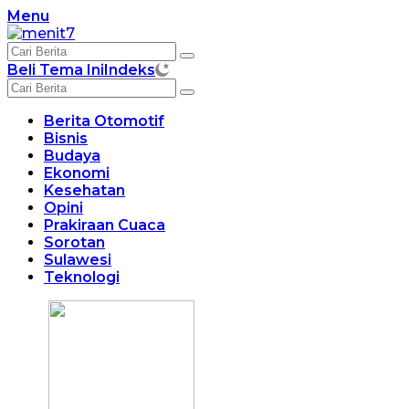
Langsung
Menu
ke
konten
Beli Tema Ini
Indeks
Berita Otomotif
Bisnis
Budaya
Ekonomi
Kesehatan
Opini
Prakiraan Cuaca
Sorotan
Sulawesi
Teknologi