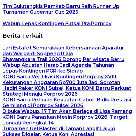
Tim Bulutangkis Pemkab Barru Raih Runner Up
Turnamen Gubernur Cup 2025
Wabup Lepas Kontingen Futsal Pra Porprov
Berita Terkait
Lari Estafet Semarakkan Kebersamaan Aparatur
dan Warga di Soppeng Riaja
Bhayangkara Trail 2026 Dorong Pariwisata Barru,
Wabup Abustan Harap Jadi Agenda Tahunan
Lepas Kontingen PGRI ke Sidrap
KONI Barru Verifikasi Kontingen Porprov XVIII,
Kekurangan Anggaran Rp700 Juta Jadi Sorotan
Hadiri Raker KONI Sulsel, Ketua KONI Barru Perkuat
Strategi Menuju Porprov 2026
KONI Barru Petakan Kekuatan Cabor, Bidik Prestasi
Gemilang di Porprov Sulsel 2026
Dibuka Wabup, 17 Tim Akan Berlaga di Liga Ramang
KONI Barru Panaskan Mesin Porprov 2026: Target
Loncati Peringkat 14
Turnamen Gel Blaster di Taman Langit Lajulo
Sukses Digelar, Ketua Koni Apresiasi