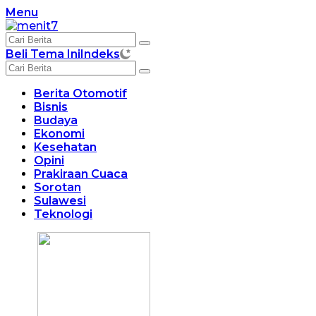
Langsung
Menu
ke
konten
Beli Tema Ini
Indeks
Berita Otomotif
Bisnis
Budaya
Ekonomi
Kesehatan
Opini
Prakiraan Cuaca
Sorotan
Sulawesi
Teknologi