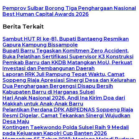
Pemprov Sulbar Borong Tiga Penghargaan Nasional
Best Human Capital Awards 2026
Berita Terkait
Sambut HUT RI ke-81, Bupati Bantaeng Resmikan
Gapura Kampung Bissampole
Bupati Barru Tegaskan Komitmen Zero Accident,
Buka Pelatihan Sertifikasi Supervisor K3 Konstruksi
Pemkab Barru dan KKDB Matangkan MoU, Perkuat
Investasi dan Pembangunan Daerah
Laporan RRK Juli Rampung Tepat Waktu, Camat
Soppeng Riaja Apresiasi Sinergi Desa dan Kelurahan
Dua Penghargaan Bergengsi Disapu Bersih
Kabupaten Barru di Harganas Sulsel
Hari Anak Nasional 2026, Andi Ina Kirim Doa dari
Makkah untuk Anak-Anak Barru
Pelantikan Perdana DPK ABPEDNAS Soppeng Riaja
Resmi Digelar, Camat Tekankan Sinergi Wujudkan
Desa Maju
Kontingen Taekwondo Polda Sulsel Raih 9 Medali
pada Kejuaraan Kapolri Cup Banten 2026