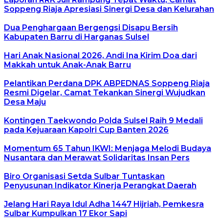
Soppeng Riaja Apresiasi Sinergi Desa dan Kelurahan
Dua Penghargaan Bergengsi Disapu Bersih
Kabupaten Barru di Harganas Sulsel
Hari Anak Nasional 2026, Andi Ina Kirim Doa dari
Makkah untuk Anak-Anak Barru
Pelantikan Perdana DPK ABPEDNAS Soppeng Riaja
Resmi Digelar, Camat Tekankan Sinergi Wujudkan
Desa Maju
Kontingen Taekwondo Polda Sulsel Raih 9 Medali
pada Kejuaraan Kapolri Cup Banten 2026
Momentum 65 Tahun IKWI: Menjaga Melodi Budaya
Nusantara dan Merawat Solidaritas Insan Pers
Biro Organisasi Setda Sulbar Tuntaskan
Penyusunan Indikator Kinerja Perangkat Daerah
Jelang Hari Raya Idul Adha 1447 Hijriah, Pemkesra
Sulbar Kumpulkan 17 Ekor Sapi