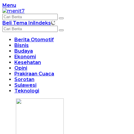
Langsung
Menu
ke
konten
Beli Tema Ini
Indeks
Berita Otomotif
Bisnis
Budaya
Ekonomi
Kesehatan
Opini
Prakiraan Cuaca
Sorotan
Sulawesi
Teknologi