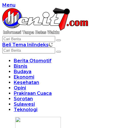
Langsung
Menu
ke
konten
Beli Tema Ini
Indeks
Berita Otomotif
Bisnis
Budaya
Ekonomi
Kesehatan
Opini
Prakiraan Cuaca
Sorotan
Sulawesi
Teknologi