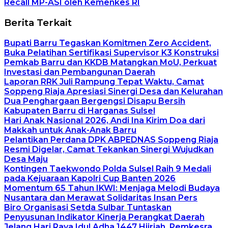
Recall MP-ASI oleh Kemenkes RI
Berita Terkait
Bupati Barru Tegaskan Komitmen Zero Accident,
Buka Pelatihan Sertifikasi Supervisor K3 Konstruksi
Pemkab Barru dan KKDB Matangkan MoU, Perkuat
Investasi dan Pembangunan Daerah
Laporan RRK Juli Rampung Tepat Waktu, Camat
Soppeng Riaja Apresiasi Sinergi Desa dan Kelurahan
Dua Penghargaan Bergengsi Disapu Bersih
Kabupaten Barru di Harganas Sulsel
Hari Anak Nasional 2026, Andi Ina Kirim Doa dari
Makkah untuk Anak-Anak Barru
Pelantikan Perdana DPK ABPEDNAS Soppeng Riaja
Resmi Digelar, Camat Tekankan Sinergi Wujudkan
Desa Maju
Kontingen Taekwondo Polda Sulsel Raih 9 Medali
pada Kejuaraan Kapolri Cup Banten 2026
Momentum 65 Tahun IKWI: Menjaga Melodi Budaya
Nusantara dan Merawat Solidaritas Insan Pers
Biro Organisasi Setda Sulbar Tuntaskan
Penyusunan Indikator Kinerja Perangkat Daerah
Jelang Hari Raya Idul Adha 1447 Hijriah, Pemkesra