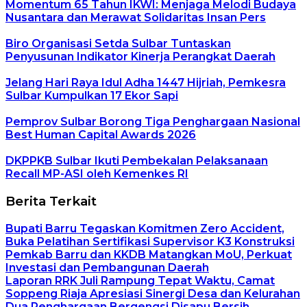
Momentum 65 Tahun IKWI: Menjaga Melodi Budaya
Nusantara dan Merawat Solidaritas Insan Pers
Biro Organisasi Setda Sulbar Tuntaskan
Penyusunan Indikator Kinerja Perangkat Daerah
Jelang Hari Raya Idul Adha 1447 Hijriah, Pemkesra
Sulbar Kumpulkan 17 Ekor Sapi
Pemprov Sulbar Borong Tiga Penghargaan Nasional
Best Human Capital Awards 2026
DKPPKB Sulbar Ikuti Pembekalan Pelaksanaan
Recall MP-ASI oleh Kemenkes RI
Berita Terkait
Bupati Barru Tegaskan Komitmen Zero Accident,
Buka Pelatihan Sertifikasi Supervisor K3 Konstruksi
Pemkab Barru dan KKDB Matangkan MoU, Perkuat
Investasi dan Pembangunan Daerah
Laporan RRK Juli Rampung Tepat Waktu, Camat
Soppeng Riaja Apresiasi Sinergi Desa dan Kelurahan
Dua Penghargaan Bergengsi Disapu Bersih