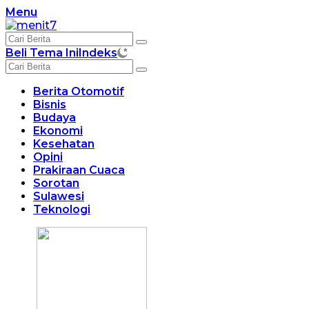
Langsung
Menu
ke
konten
Beli Tema Ini
Indeks
Berita Otomotif
Bisnis
Budaya
Ekonomi
Kesehatan
Opini
Prakiraan Cuaca
Sorotan
Sulawesi
Teknologi