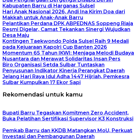
Kabupaten Barru di Harganas Sulsel
Hari Anak Nasional 2026, Andi Ina Kirim Doa dari
Makkah untuk Anak-Anak Barru
Pelantikan Perdana DPK ABPEDNAS Soppeng Riaja
Resmi Digelar, Camat Tekankan Sinergi Wujudkan
Desa Maju
Kontingen Taekwondo Polda Sulsel Raih 9 Medali
pada Kejuaraan Kapolri Cup Banten 2026
Momentum 65 Tahun IKWI: Menjaga Melodi Budaya
Nusantara dan Merawat Solidaritas Insan Pers
Biro Organisasi Setda Sulbar Tuntaskan
Penyusunan Indikator Kinerja Perangkat Daerah
Jelang Hari Raya Idul Adha 1447 Hijriah, Pemkesra
Sulbar Kumpulkan 17 Ekor Sapi
Rekomendasi untuk kamu
Bupati Barru Tegaskan Komitmen Zero Accident,
Buka Pelatihan Sertifikasi Supervisor K3 Konstruksi
Pemkab Barru dan KKDB Matangkan MoU, Perkuat
Investasi dan Pembangunan Daerah