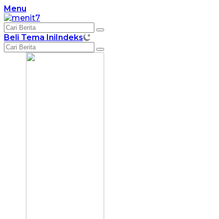
Langsung
Menu
ke
konten
Beli Tema Ini
Indeks