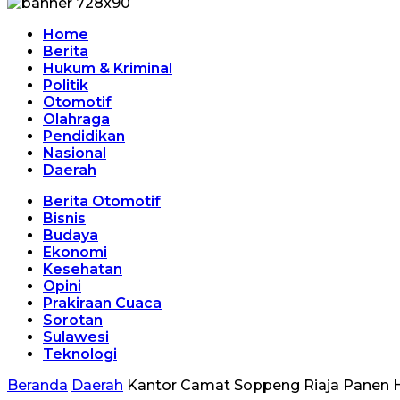
Home
Berita
Hukum & Kriminal
Politik
Otomotif
Olahraga
Pendidikan
Nasional
Daerah
Berita Otomotif
Bisnis
Budaya
Ekonomi
Kesehatan
Opini
Prakiraan Cuaca
Sorotan
Sulawesi
Teknologi
Beranda
Daerah
Kantor Camat Soppeng Riaja Panen H