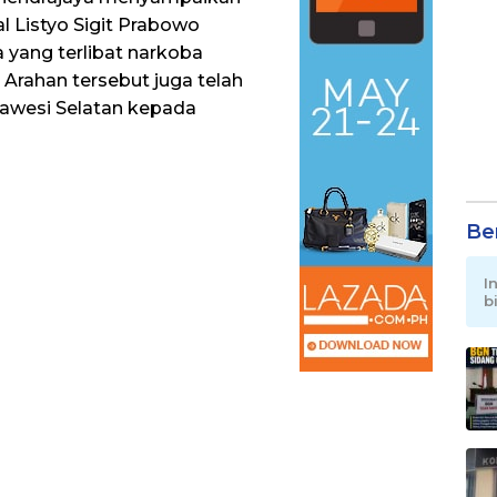
l Listyo Sigit Prabowo
 yang terlibat narkoba
Arahan tersebut juga telah
lawesi Selatan kepada
Be
I
b