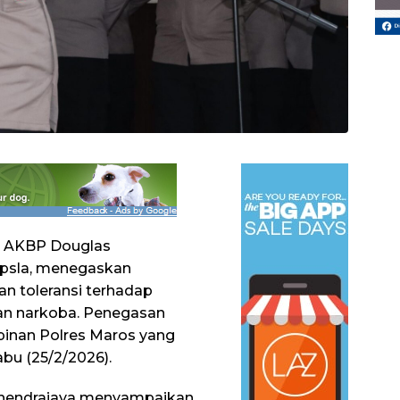
, AKBP Douglas
r.Opsla, menegaskan
n toleransi terhadap
aan narkoba. Penegasan
pinan Polres Maros yang
bu (25/2/2026).
hendrajaya menyampaikan