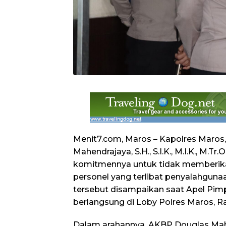
Menit7.com, Maros – Kapolres Maros
Mahendrajaya, S.H., S.I.K., M.I.K., M.T
komitmennya untuk tidak memberika
personel yang terlibat penyalahgun
tersebut disampaikan saat Apel Pim
berlangsung di Loby Polres Maros, Ra
Dalam arahannya, AKBP Douglas Ma