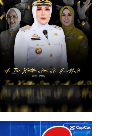
utar
eo