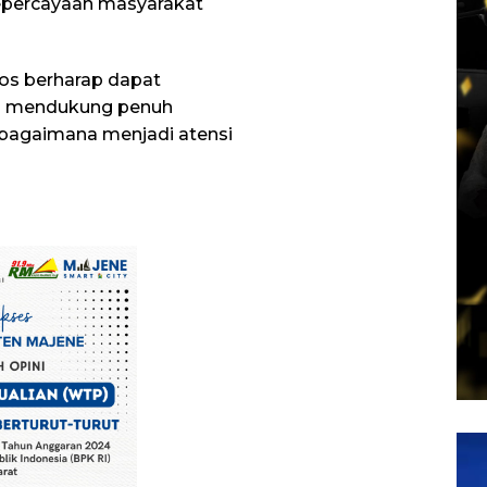
epercayaan masyarakat
ros berharap dapat
rta mendukung penuh
bagaimana menjadi atensi
Pem
Vid