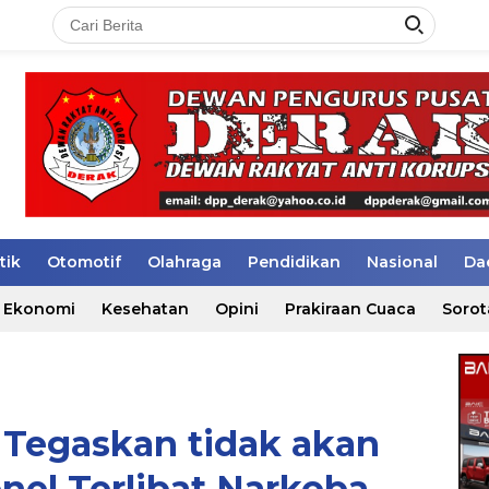
tik
Otomotif
Olahraga
Pendidikan
Nasional
Da
Ekonomi
Kesehatan
Opini
Prakiraan Cuaca
Sorot
 Tegaskan tidak akan
onel Terlibat Narkoba