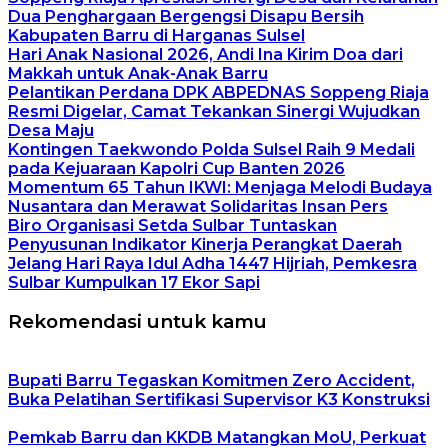
Dua Penghargaan Bergengsi Disapu Bersih
Kabupaten Barru di Harganas Sulsel
Hari Anak Nasional 2026, Andi Ina Kirim Doa dari
Makkah untuk Anak-Anak Barru
Pelantikan Perdana DPK ABPEDNAS Soppeng Riaja
Resmi Digelar, Camat Tekankan Sinergi Wujudkan
Desa Maju
Kontingen Taekwondo Polda Sulsel Raih 9 Medali
pada Kejuaraan Kapolri Cup Banten 2026
Momentum 65 Tahun IKWI: Menjaga Melodi Budaya
Nusantara dan Merawat Solidaritas Insan Pers
Biro Organisasi Setda Sulbar Tuntaskan
Penyusunan Indikator Kinerja Perangkat Daerah
Jelang Hari Raya Idul Adha 1447 Hijriah, Pemkesra
Sulbar Kumpulkan 17 Ekor Sapi
Rekomendasi untuk kamu
Bupati Barru Tegaskan Komitmen Zero Accident,
Buka Pelatihan Sertifikasi Supervisor K3 Konstruksi
Pemkab Barru dan KKDB Matangkan MoU, Perkuat