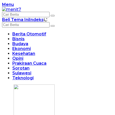
Langsung
Menu
ke
konten
Beli Tema Ini
Indeks
Berita Otomotif
Bisnis
Budaya
Ekonomi
Kesehatan
Opini
Prakiraan Cuaca
Sorotan
Sulawesi
Teknologi