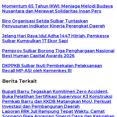
Momentum 65 Tahun IKWI: Menjaga Melodi Budaya
Nusantara dan Merawat Solidaritas Insan Pers
Biro Organisasi Setda Sulbar Tuntaskan
Penyusunan Indikator Kinerja Perangkat Daerah
Jelang Hari Raya Idul Adha 1447 Hijriah, Pemkesra
Sulbar Kumpulkan 17 Ekor Sapi
Pemprov Sulbar Borong Tiga Penghargaan Nasional
Best Human Capital Awards 2026
DKPPKB Sulbar Ikuti Pembekalan Pelaksanaan
Recall MP-ASI oleh Kemenkes RI
Berita Terkait
Bupati Barru Tegaskan Komitmen Zero Accident,
Buka Pelatihan Sertifikasi Supervisor K3 Konstruksi
Pemkab Barru dan KKDB Matangkan MoU, Perkuat
Investasi dan Pembangunan Daerah
Laporan RRK Juli Rampung Tepat Waktu, Camat
Soppeng Riaja Apresiasi Sinergi Desa dan Kelurahan