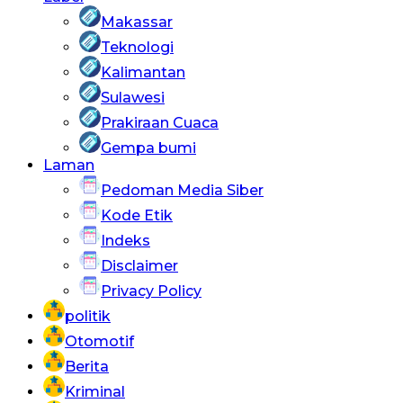
Makassar
Teknologi
Kalimantan
Sulawesi
Prakiraan Cuaca
Gempa bumi
Laman
Pedoman Media Siber
Kode Etik
Indeks
Disclaimer
Privacy Policy
politik
Otomotif
Berita
Kriminal