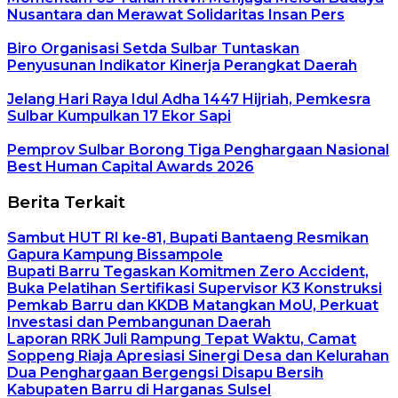
Nusantara dan Merawat Solidaritas Insan Pers
Biro Organisasi Setda Sulbar Tuntaskan
Penyusunan Indikator Kinerja Perangkat Daerah
Jelang Hari Raya Idul Adha 1447 Hijriah, Pemkesra
Sulbar Kumpulkan 17 Ekor Sapi
Pemprov Sulbar Borong Tiga Penghargaan Nasional
Best Human Capital Awards 2026
Berita Terkait
Sambut HUT RI ke-81, Bupati Bantaeng Resmikan
Gapura Kampung Bissampole
Bupati Barru Tegaskan Komitmen Zero Accident,
Buka Pelatihan Sertifikasi Supervisor K3 Konstruksi
Pemkab Barru dan KKDB Matangkan MoU, Perkuat
Investasi dan Pembangunan Daerah
Laporan RRK Juli Rampung Tepat Waktu, Camat
Soppeng Riaja Apresiasi Sinergi Desa dan Kelurahan
Dua Penghargaan Bergengsi Disapu Bersih
Kabupaten Barru di Harganas Sulsel