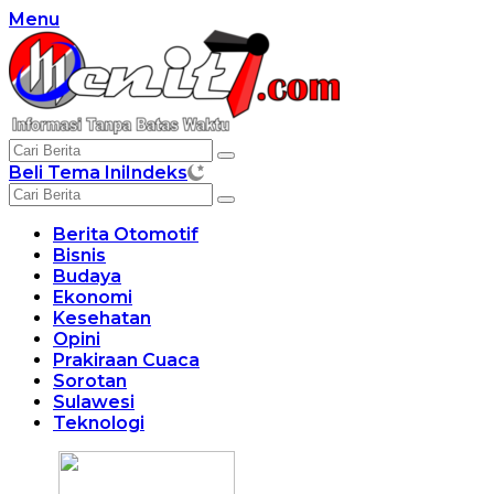
Langsung
Menu
ke
konten
Beli Tema Ini
Indeks
Berita Otomotif
Bisnis
Budaya
Ekonomi
Kesehatan
Opini
Prakiraan Cuaca
Sorotan
Sulawesi
Teknologi