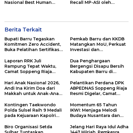
Nasional Best Human
Recall MP-ASI oleh
Capital Awards 2026
Kemenkes RI
Berita Terkait
Bupati Barru Tegaskan
Pemkab Barru dan KKDB
Komitmen Zero Accident,
Matangkan MoU, Perkuat
Buka Pelatihan Sertifikasi
Investasi dan
Supervisor K3 Konstruksi
Pembangunan Daerah
Laporan RRK Juli
Dua Penghargaan
Rampung Tepat Waktu,
Bergengsi Disapu Bersih
Camat Soppeng Riaja
Kabupaten Barru di
Apresiasi Sinergi Desa
Harganas Sulsel
dan Kelurahan
Hari Anak Nasional 2026,
Pelantikan Perdana DPK
Andi Ina Kirim Doa dari
ABPEDNAS Soppeng Riaja
Makkah untuk Anak-Anak
Resmi Digelar, Camat
Barru
Tekankan Sinergi
Wujudkan Desa Maju
Kontingen Taekwondo
Momentum 65 Tahun
Polda Sulsel Raih 9 Medali
IKWI: Menjaga Melodi
pada Kejuaraan Kapolri
Budaya Nusantara dan
Cup Banten 2026
Merawat Solidaritas Insan
Pers
Biro Organisasi Setda
Jelang Hari Raya Idul Adha
Sulbar Tuntaskan
1447 Hijriah, Pemkesra