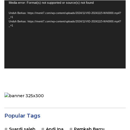
Pemutar
Media error: Format(s) not supported or source(s) not found
Video
Unduh Berkas: https://menit7.com/wp-content/uploads/2024/11/VID-20241115-WA0000.mp4?
_=1
Unduh Berkas: https://menit7.com/wp-content/uploads/2024/11/VID-20241115-WA0000.mp4?
_=1
Popular Tags
Suardi saleh
Andi Ina
Pemkab Barru