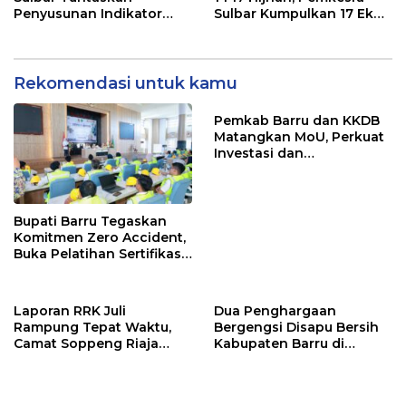
Penyusunan Indikator
Sulbar Kumpulkan 17 Ekor
Kinerja Perangkat Daerah
Sapi
Rekomendasi untuk kamu
Pemkab Barru dan KKDB
Matangkan MoU, Perkuat
Investasi dan
Pembangunan Daerah
Bupati Barru Tegaskan
Komitmen Zero Accident,
Buka Pelatihan Sertifikasi
Supervisor K3 Konstruksi
Laporan RRK Juli
Dua Penghargaan
Rampung Tepat Waktu,
Bergengsi Disapu Bersih
Camat Soppeng Riaja
Kabupaten Barru di
Apresiasi Sinergi Desa
Harganas Sulsel
dan Kelurahan