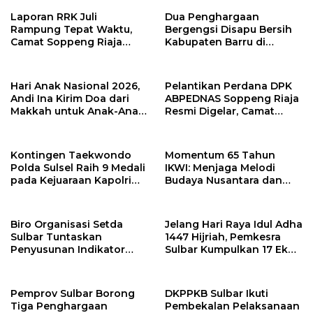
Laporan RRK Juli
Dua Penghargaan
Rampung Tepat Waktu,
Bergengsi Disapu Bersih
Camat Soppeng Riaja
Kabupaten Barru di
Apresiasi Sinergi Desa
Harganas Sulsel
dan Kelurahan
Hari Anak Nasional 2026,
Pelantikan Perdana DPK
Andi Ina Kirim Doa dari
ABPEDNAS Soppeng Riaja
Makkah untuk Anak-Anak
Resmi Digelar, Camat
Barru
Tekankan Sinergi
Wujudkan Desa Maju
Kontingen Taekwondo
Momentum 65 Tahun
Polda Sulsel Raih 9 Medali
IKWI: Menjaga Melodi
pada Kejuaraan Kapolri
Budaya Nusantara dan
Cup Banten 2026
Merawat Solidaritas Insan
Pers
Biro Organisasi Setda
Jelang Hari Raya Idul Adha
Sulbar Tuntaskan
1447 Hijriah, Pemkesra
Penyusunan Indikator
Sulbar Kumpulkan 17 Ekor
Kinerja Perangkat Daerah
Sapi
Pemprov Sulbar Borong
DKPPKB Sulbar Ikuti
Tiga Penghargaan
Pembekalan Pelaksanaan