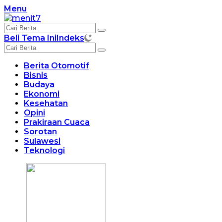
Langsung
Menu
ke
konten
Beli Tema Ini
Indeks
Berita Otomotif
Bisnis
Budaya
Ekonomi
Kesehatan
Opini
Prakiraan Cuaca
Sorotan
Sulawesi
Teknologi