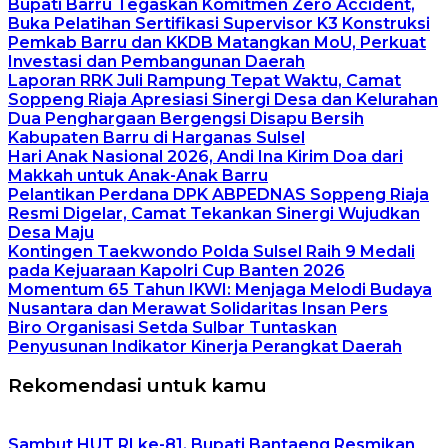
Bupati Barru Tegaskan Komitmen Zero Accident,
Buka Pelatihan Sertifikasi Supervisor K3 Konstruksi
Pemkab Barru dan KKDB Matangkan MoU, Perkuat
Investasi dan Pembangunan Daerah
Laporan RRK Juli Rampung Tepat Waktu, Camat
Soppeng Riaja Apresiasi Sinergi Desa dan Kelurahan
Dua Penghargaan Bergengsi Disapu Bersih
Kabupaten Barru di Harganas Sulsel
Hari Anak Nasional 2026, Andi Ina Kirim Doa dari
Makkah untuk Anak-Anak Barru
Pelantikan Perdana DPK ABPEDNAS Soppeng Riaja
Resmi Digelar, Camat Tekankan Sinergi Wujudkan
Desa Maju
Kontingen Taekwondo Polda Sulsel Raih 9 Medali
pada Kejuaraan Kapolri Cup Banten 2026
Momentum 65 Tahun IKWI: Menjaga Melodi Budaya
Nusantara dan Merawat Solidaritas Insan Pers
Biro Organisasi Setda Sulbar Tuntaskan
Penyusunan Indikator Kinerja Perangkat Daerah
Rekomendasi untuk kamu
Sambut HUT RI ke-81, Bupati Bantaeng Resmikan