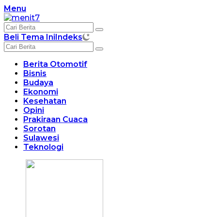
Langsung
Menu
ke
konten
Beli Tema Ini
Indeks
Berita Otomotif
Bisnis
Budaya
Ekonomi
Kesehatan
Opini
Prakiraan Cuaca
Sorotan
Sulawesi
Teknologi