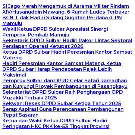
Si Jago Merah Mengamuk di Asrama Militer Rindam
XIV/Hasanuddin Mawang, 6 Rumah Ludes Terbakar
BGN Tidak Hadiri Sidang Gugatan Perdana di PN
Mamuju
Wakil Ketua DPRD Sulbar Apresiasi Sinergi
Pemprov–Pemkab Mamuju
Sekretaris DPRD Sulbar Hadiri Rakor Lintas Sektoral
Persiapan Operasi Ketupat 2026
Ketua DPRD Sulbar Hadiri Peresmian Kantor Samsat
Mateng
Hadiri Peresmian Kantor Samsat Mateng, Ketua
DPRD Sulbar Harap Pendapatan Pajak Lebih
Maksimal
Pemprov Sulbar dan DPRD Gelar Safari Ramadhan
dan Kunjungi Proyek Pembangunan di Pasangkayu
Sekretariat DPRD Sulbar Raih Penghargaan OPD
Muzakki Terbaik 2025
Sekwan: Reses DPRD Sulbar Ketiga Tahun 2025
Serap Aspirasi Guna Perencanaan Pembangunan
Tepat Sasaran
Ketua dan Wakil Ketua DPRD Sulbar Hadiri
Peringatan HKG PKK ke-53 Tingkat Provinsi