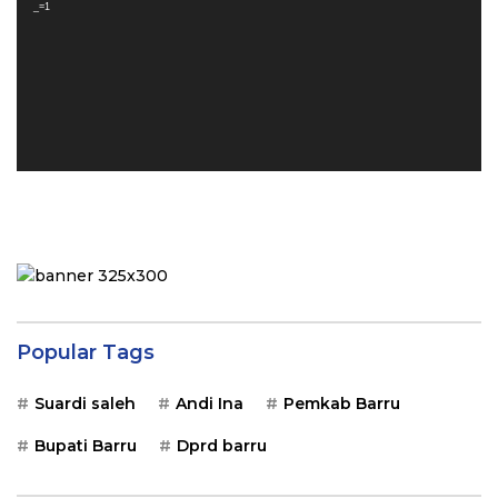
_=1
Popular Tags
Suardi saleh
Andi Ina
Pemkab Barru
Bupati Barru
Dprd barru