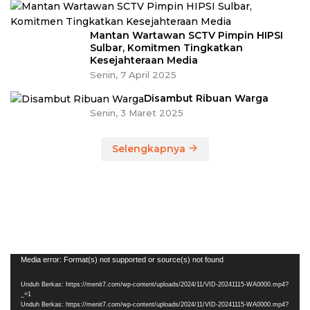
Mantan Wartawan SCTV Pimpin HIPSI
Sulbar, Komitmen Tingkatkan
Kesejahteraan Media
Senin, 7 April 2025
Disambut Ribuan Warga
Senin, 3 Maret 2025
Selengkapnya
Pemutar
Media error: Format(s) not supported or source(s) not found
Video
Unduh Berkas: https://menit7.com/wp-content/uploads/2024/11/VID-20241115-WA0000.mp4?
_=1
Unduh Berkas: https://menit7.com/wp-content/uploads/2024/11/VID-20241115-WA0000.mp4?