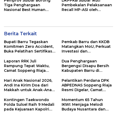
Pemprov Sulbar Borong
DKPPKB Sulbar Ikuti
Tiga Penghargaan
Pembekalan Pelaksanaan
Nasional Best Human
Recall MP-ASI oleh
Capital Awards 2026
Kemenkes RI
Berita Terkait
Bupati Barru Tegaskan
Pemkab Barru dan KKDB
Komitmen Zero Accident,
Matangkan MoU, Perkuat
Buka Pelatihan Sertifikasi
Investasi dan
Supervisor K3 Konstruksi
Pembangunan Daerah
Laporan RRK Juli
Dua Penghargaan
Rampung Tepat Waktu,
Bergengsi Disapu Bersih
Camat Soppeng Riaja
Kabupaten Barru di
Apresiasi Sinergi Desa
Harganas Sulsel
dan Kelurahan
Hari Anak Nasional 2026,
Pelantikan Perdana DPK
Andi Ina Kirim Doa dari
ABPEDNAS Soppeng Riaja
Makkah untuk Anak-Anak
Resmi Digelar, Camat
Barru
Tekankan Sinergi
Wujudkan Desa Maju
Kontingen Taekwondo
Momentum 65 Tahun
Polda Sulsel Raih 9 Medali
IKWI: Menjaga Melodi
pada Kejuaraan Kapolri
Budaya Nusantara dan
Cup Banten 2026
Merawat Solidaritas Insan