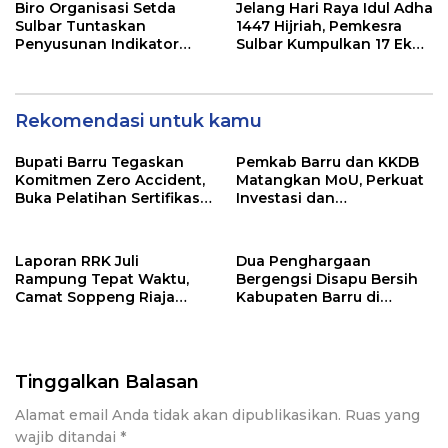
Pers
Biro Organisasi Setda
Jelang Hari Raya Idul Adha
Sulbar Tuntaskan
1447 Hijriah, Pemkesra
Penyusunan Indikator
Sulbar Kumpulkan 17 Ekor
Kinerja Perangkat Daerah
Sapi
Rekomendasi untuk kamu
Bupati Barru Tegaskan
Pemkab Barru dan KKDB
Komitmen Zero Accident,
Matangkan MoU, Perkuat
Buka Pelatihan Sertifikasi
Investasi dan
Supervisor K3 Konstruksi
Pembangunan Daerah
Laporan RRK Juli
Dua Penghargaan
Rampung Tepat Waktu,
Bergengsi Disapu Bersih
Camat Soppeng Riaja
Kabupaten Barru di
Apresiasi Sinergi Desa
Harganas Sulsel
dan Kelurahan
Tinggalkan Balasan
Alamat email Anda tidak akan dipublikasikan.
Ruas yang
wajib ditandai
*