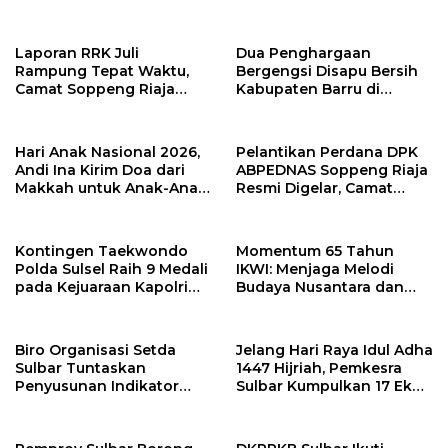
Supervisor K3 Konstruksi
Pembangunan Daerah
Laporan RRK Juli
Dua Penghargaan
Rampung Tepat Waktu,
Bergengsi Disapu Bersih
Camat Soppeng Riaja
Kabupaten Barru di
Apresiasi Sinergi Desa
Harganas Sulsel
dan Kelurahan
Hari Anak Nasional 2026,
Pelantikan Perdana DPK
Andi Ina Kirim Doa dari
ABPEDNAS Soppeng Riaja
Makkah untuk Anak-Anak
Resmi Digelar, Camat
Barru
Tekankan Sinergi
Wujudkan Desa Maju
Kontingen Taekwondo
Momentum 65 Tahun
Polda Sulsel Raih 9 Medali
IKWI: Menjaga Melodi
pada Kejuaraan Kapolri
Budaya Nusantara dan
Cup Banten 2026
Merawat Solidaritas Insan
Pers
Biro Organisasi Setda
Jelang Hari Raya Idul Adha
Sulbar Tuntaskan
1447 Hijriah, Pemkesra
Penyusunan Indikator
Sulbar Kumpulkan 17 Ekor
Kinerja Perangkat Daerah
Sapi