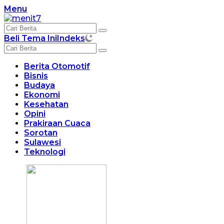
Langsung
Menu
ke
konten
Beli Tema Ini
Indeks
Berita Otomotif
Bisnis
Budaya
Ekonomi
Kesehatan
Opini
Prakiraan Cuaca
Sorotan
Sulawesi
Teknologi