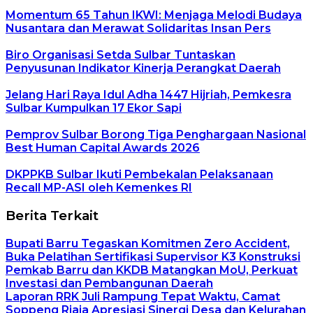
Momentum 65 Tahun IKWI: Menjaga Melodi Budaya
Nusantara dan Merawat Solidaritas Insan Pers
Biro Organisasi Setda Sulbar Tuntaskan
Penyusunan Indikator Kinerja Perangkat Daerah
Jelang Hari Raya Idul Adha 1447 Hijriah, Pemkesra
Sulbar Kumpulkan 17 Ekor Sapi
Pemprov Sulbar Borong Tiga Penghargaan Nasional
Best Human Capital Awards 2026
DKPPKB Sulbar Ikuti Pembekalan Pelaksanaan
Recall MP-ASI oleh Kemenkes RI
Berita Terkait
Bupati Barru Tegaskan Komitmen Zero Accident,
Buka Pelatihan Sertifikasi Supervisor K3 Konstruksi
Pemkab Barru dan KKDB Matangkan MoU, Perkuat
Investasi dan Pembangunan Daerah
Laporan RRK Juli Rampung Tepat Waktu, Camat
Soppeng Riaja Apresiasi Sinergi Desa dan Kelurahan