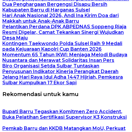
Dua Penghargaan Bergengsi Disapu Bersih
Kabupaten Barru di Harganas Sulsel
Hari Anak Nasional 2026, Andi Ina Kirim Doa dari
Makkah untuk Anak-Anak Barru
Pelantikan Perdana DPK ABPEDNAS Soppeng Riaja
Resmi Digelar, Camat Tekankan Sinergi Wujudkan
Desa Maju
Kontingen Taekwondo Polda Sulsel Raih 9 Medali
pada Kejuaraan Kapolri Cup Banten 2026
Momentum 65 Tahun IKWI: Menjaga Melodi Budaya
Nusantara dan Merawat Solidaritas Insan Pers
Biro Organisasi Setda Sulbar Tuntaskan
Penyusunan Indikator Kinerja Perangkat Daerah
Jelang Hari Raya Idul Adha 1447 Hijriah, Pemkesra
Sulbar Kumpulkan 17 Ekor Sapi
Rekomendasi untuk kamu
Bupati Barru Tegaskan Komitmen Zero Accident,
Buka Pelatihan Sertifikasi Supervisor K3 Konstruksi
Pemkab Barru dan KKDB Matangkan MoU, Perkuat