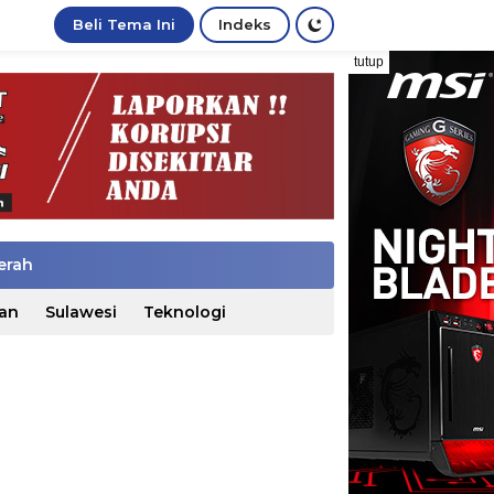
Beli Tema Ini
Indeks
tutup
erah
an
Sulawesi
Teknologi