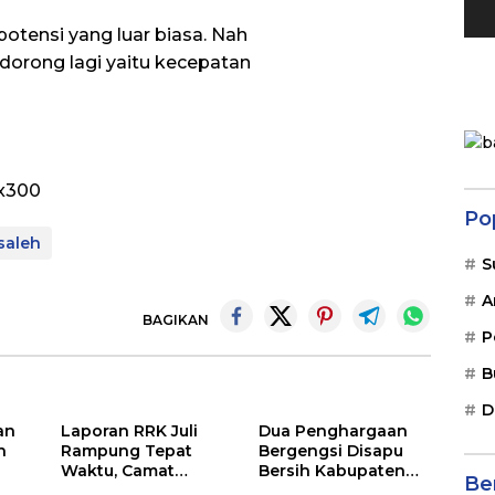
potensi yang luar biasa. Nah
idorong lagi yaitu kecepatan
Po
saleh
S
A
BAGIKAN
P
B
D
an
Laporan RRK Juli
Dua Penghargaan
n
Rampung Tepat
Bergengsi Disapu
Waktu, Camat
Bersih Kabupaten
Ber
Soppeng Riaja
Barru di Harganas