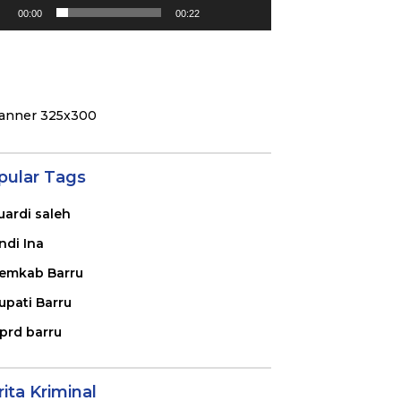
00:00
00:22
pular Tags
uardi saleh
ndi Ina
emkab Barru
upati Barru
prd barru
ita Kriminal