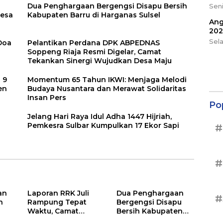
Dua Penghargaan Bergengsi Disapu Bersih
Seni
Desa
Kabupaten Barru di Harganas Sulsel
Ang
202
Sel
 Doa
Pelantikan Perdana DPK ABPEDNAS
Soppeng Riaja Resmi Digelar, Camat
Tekankan Sinergi Wujudkan Desa Maju
 9
Momentum 65 Tahun IKWI: Menjaga Melodi
en
Budaya Nusantara dan Merawat Solidaritas
Insan Pers
Po
Jelang Hari Raya Idul Adha 1447 Hijriah,
Pemkesra Sulbar Kumpulkan 17 Ekor Sapi
#
#
an
Laporan RRK Juli
Dua Penghargaan
#
n
Rampung Tepat
Bergengsi Disapu
Waktu, Camat
Bersih Kabupaten
Soppeng Riaja
Barru di Harganas