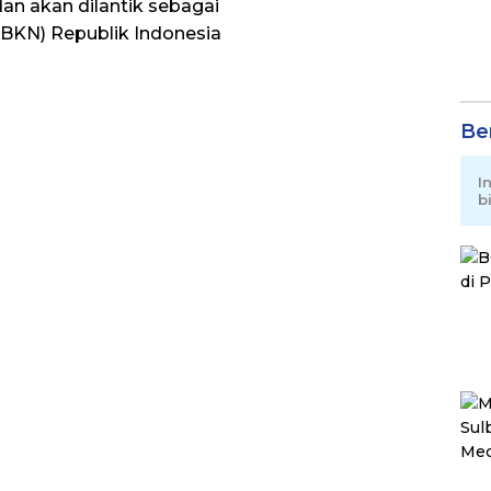
dan akan dilantik sebagai
BKN) Republik Indonesia
Be
I
b