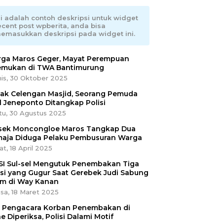
ni adalah contoh deskripsi untuk widget
ecent post wpberita, anda bisa
emasukkan deskripsi pada widget ini.
ga Maros Geger, Mayat Perempuan
emukan di TWA Bantimurung
is, 30 Oktober 2025
ak Celengan Masjid, Seorang Pemuda
l Jeneponto Ditangkap Polisi
tu, 30 Agustus 2025
sek Moncongloe Maros Tangkap Dua
aja Diduga Pelaku Pembusuran Warga
t, 18 April 2025
SI Sul-sel Mengutuk Penembakan Tiga
isi yang Gugur Saat Gerebek Judi Sabung
m di Way Kanan
sa, 18 Maret 2025
ri Pengacara Korban Penembakan di
e Diperiksa, Polisi Dalami Motif