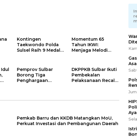
Apresiasi Sinergi
Sulsel
Desa dan Kelurahan
I
r
m
War
ana
Kontingen
Momentum 65
Dit
Taekwondo Polda
Tahun IKWI:
Kam
Sulsel Raih 9 Medali
Menjaga Melodi
pada Kejuaraan
Budaya Nusantara
Gas
n
Kapolri Cup Banten
dan Merawat
Asa
n
2026
Solidaritas Insan
 Idul
Pemprov Sulbar
DKPPKB Sulbar Ikuti
Sab
Pers
h,
Borong Tiga
Pembekalan
Pol
r
Penghargaan
Pelaksanaan Recall
Rem
kor
Nasional Best
MP-ASI oleh
Human Capital
Kemenkes RI
Juma
Awards 2026
HIP
Pol
Aya
Pemkab Barru dan KKDB Matangkan MoU,
Sela
Perkuat Investasi dan Pembangunan Daerah
Ist
Bon