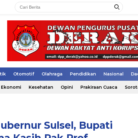
tik
Otomotif
Olahraga
Pendidikan
Nasional
Da
Ekonomi
Kesehatan
Opini
Prakiraan Cuaca
Sorot
ubernur Sulsel, Bupati
ima Kasih Pak Prof