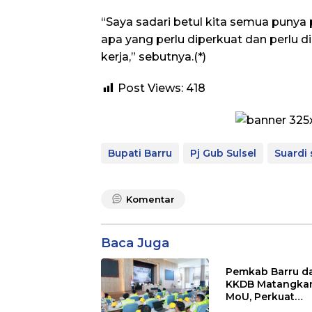
“Saya sadari betul kita semua punya 
apa yang perlu diperkuat dan perlu d
kerja,” sebutnya.(*)
Post Views:
418
Bupati Barru
Pj Gub Sulsel
Suardi 
Komentar
Baca Juga
Pemkab Barru d
KKDB Matangka
MoU, Perkuat
Investasi dan