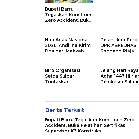
Pembangunan
Bupati Barru
Daerah
Tegaskan Komitmen
Zero Accident, Buka
Pelatihan Sertifikasi
Supervisor K3
Konstruksi
Hari Anak Nasional
Pelantikan Perd
2026, Andi Ina Kirim
DPK ABPEDNAS
Doa dari Makkah
Soppeng Riaja
untuk Anak-Anak
Resmi Digelar,
Barru
Camat Tekanka
Sinergi Wujudka
Biro Organisasi
Jelang Hari Raya
Desa Maju
Setda Sulbar
Adha 1447 Hijria
Tuntaskan
Pemkesra Sulba
Penyusunan
Kumpulkan 17 E
Indikator Kinerja
Sapi
Perangkat Daerah
Berita Terkait
Bupati Barru Tegaskan Komitmen Zero
Accident, Buka Pelatihan Sertifikasi
Supervisor K3 Konstruksi