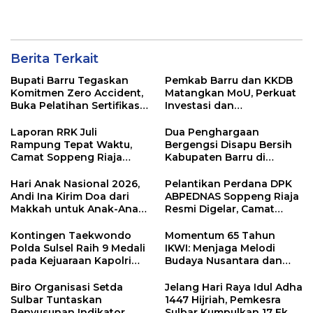
Capital Awards 2026
Kemenkes RI
Berita Terkait
Bupati Barru Tegaskan
Pemkab Barru dan KKDB
Komitmen Zero Accident,
Matangkan MoU, Perkuat
Buka Pelatihan Sertifikasi
Investasi dan
Supervisor K3 Konstruksi
Pembangunan Daerah
Laporan RRK Juli
Dua Penghargaan
Rampung Tepat Waktu,
Bergengsi Disapu Bersih
Camat Soppeng Riaja
Kabupaten Barru di
Apresiasi Sinergi Desa
Harganas Sulsel
dan Kelurahan
Hari Anak Nasional 2026,
Pelantikan Perdana DPK
Andi Ina Kirim Doa dari
ABPEDNAS Soppeng Riaja
Makkah untuk Anak-Anak
Resmi Digelar, Camat
Barru
Tekankan Sinergi
Wujudkan Desa Maju
Kontingen Taekwondo
Momentum 65 Tahun
Polda Sulsel Raih 9 Medali
IKWI: Menjaga Melodi
pada Kejuaraan Kapolri
Budaya Nusantara dan
Cup Banten 2026
Merawat Solidaritas Insan
Pers
Biro Organisasi Setda
Jelang Hari Raya Idul Adha
Sulbar Tuntaskan
1447 Hijriah, Pemkesra
Penyusunan Indikator
Sulbar Kumpulkan 17 Ekor