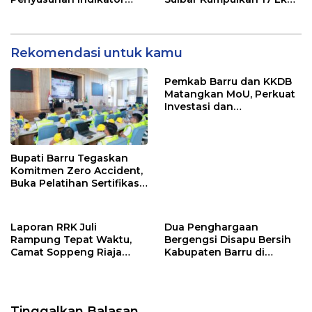
Kinerja Perangkat Daerah
Sapi
Rekomendasi untuk kamu
Pemkab Barru dan KKDB
Matangkan MoU, Perkuat
Investasi dan
Pembangunan Daerah
Bupati Barru Tegaskan
Komitmen Zero Accident,
Buka Pelatihan Sertifikasi
Supervisor K3 Konstruksi
Laporan RRK Juli
Dua Penghargaan
Rampung Tepat Waktu,
Bergengsi Disapu Bersih
Camat Soppeng Riaja
Kabupaten Barru di
Apresiasi Sinergi Desa
Harganas Sulsel
dan Kelurahan
Tinggalkan Balasan