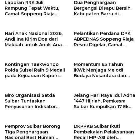
Laporan RRK Juli
Dua Penghargaan
Rampung Tepat Waktu,
Bergengsi Disapu Bersih
Camat Soppeng Riaja
Kabupaten Barru di
Apresiasi Sinergi Desa
Harganas Sulsel
dan Kelurahan
Hari Anak Nasional 2026,
Pelantikan Perdana DPK
Andi Ina Kirim Doa dari
ABPEDNAS Soppeng Riaja
Makkah untuk Anak-Anak
Resmi Digelar, Camat
Barru
Tekankan Sinergi
Wujudkan Desa Maju
Kontingen Taekwondo
Momentum 65 Tahun
Polda Sulsel Raih 9 Medali
IKWI: Menjaga Melodi
pada Kejuaraan Kapolri
Budaya Nusantara dan
Cup Banten 2026
Merawat Solidaritas Insan
Pers
Biro Organisasi Setda
Jelang Hari Raya Idul Adha
Sulbar Tuntaskan
1447 Hijriah, Pemkesra
Penyusunan Indikator
Sulbar Kumpulkan 17 Ekor
Kinerja Perangkat Daerah
Sapi
Pemprov Sulbar Borong
DKPPKB Sulbar Ikuti
Tiga Penghargaan
Pembekalan Pelaksanaan
Nasional Best Human
Recall MP-ASI oleh