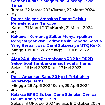
Gempa Bumi 5.3 Magnitudo Guncang Jawa
Timur
Jumat, 22 Maret 2024
Jumat, 22 Maret 2024
#2
Polres Majene Amankan Empat Pelaku
Penyalahguna Narkoba
Kamis, 21 Maret 2024
Kamis, 21 Maret 2024
#3
Kakanwil Kemenag Sulbar Menyampaikan
Penghargaan dan Terima Kasih Kepada Semua
Yang Berpartipasi Demi Suksesnya MTQ Ke-IX
Minggu, 19 Juni 2022
Minggu, 19 Juni 2022
#4
AMARA Ajukan Permohonan RDP ke DPRD
Sulsel Soal Tambang Emas Ilegal di Rampi
Selasa, 16 Mei 2023
Rabu, 17 Mei 2023
#5
Polisi Amankan Sabu 30 Kg di Pelabuhan
Awerange Barru
Minggu, 28 April 2024
Senin, 29 April 2024
#6
Kalaksa BPBD Sulbar: Dana Stimulan Gempa
Belum Ada yang Turun
Selasa, 8 Oktober 2024
Selasa, 8 Oktober 2024