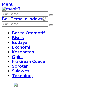
Langsung
Menu
ke
konten
Beli Tema Ini
Indeks
Berita Otomotif
Bisnis
Budaya
Ekonomi
Kesehatan
Opini
Prakiraan Cuaca
Sorotan
Sulawesi
Teknologi