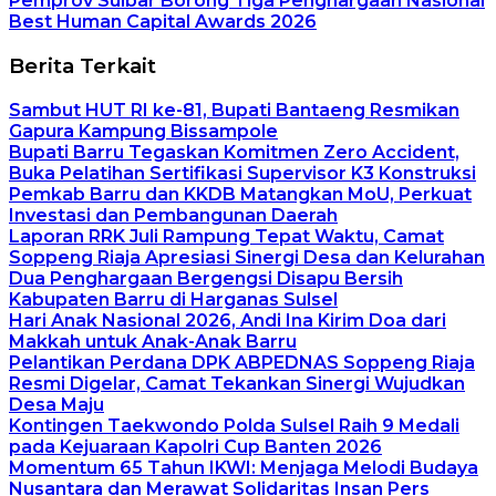
Pemprov Sulbar Borong Tiga Penghargaan Nasional
Best Human Capital Awards 2026
Berita Terkait
Sambut HUT RI ke-81, Bupati Bantaeng Resmikan
Gapura Kampung Bissampole
Bupati Barru Tegaskan Komitmen Zero Accident,
Buka Pelatihan Sertifikasi Supervisor K3 Konstruksi
Pemkab Barru dan KKDB Matangkan MoU, Perkuat
Investasi dan Pembangunan Daerah
Laporan RRK Juli Rampung Tepat Waktu, Camat
Soppeng Riaja Apresiasi Sinergi Desa dan Kelurahan
Dua Penghargaan Bergengsi Disapu Bersih
Kabupaten Barru di Harganas Sulsel
Hari Anak Nasional 2026, Andi Ina Kirim Doa dari
Makkah untuk Anak-Anak Barru
Pelantikan Perdana DPK ABPEDNAS Soppeng Riaja
Resmi Digelar, Camat Tekankan Sinergi Wujudkan
Desa Maju
Kontingen Taekwondo Polda Sulsel Raih 9 Medali
pada Kejuaraan Kapolri Cup Banten 2026
Momentum 65 Tahun IKWI: Menjaga Melodi Budaya
Nusantara dan Merawat Solidaritas Insan Pers