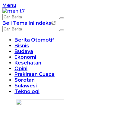
Langsung
Menu
ke
konten
Beli Tema Ini
Indeks
Berita Otomotif
Bisnis
Budaya
Ekonomi
Kesehatan
Opini
Prakiraan Cuaca
Sorotan
Sulawesi
Teknologi