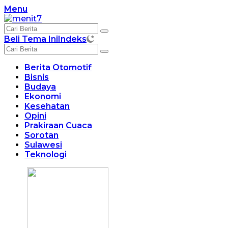
Langsung
Menu
ke
konten
Beli Tema Ini
Indeks
Berita Otomotif
Bisnis
Budaya
Ekonomi
Kesehatan
Opini
Prakiraan Cuaca
Sorotan
Sulawesi
Teknologi