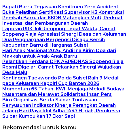
Bupati Barru Tegaskan Komitmen Zero Accident,
Buka Pelatihan Sertifikasi Supervisor K3 Konstruksi
Pemkab Barru dan KKDB Matangkan MoU, Perkuat
Investasi dan Pembangunan Daerah
Laporan RRK Juli Rampung Tepat Waktu, Camat
Soppeng Riaja Apresiasi Sinergi Desa dan Kelurahan
Dua Penghargaan Bergengsi Disapu Bersih
Kabupaten Barru di Harganas Sulsel
Hari Anak Nasional 2026, Andi Ina Kirim Doa dari
Makkah untuk Anak-Anak Barru
Pelantikan Perdana DPK ABPEDNAS Soppeng Riaja
Resmi Digelar, Camat Tekankan Sinergi Wujudkan
Desa Maju
Kontingen Taekwondo Polda Sulsel Raih 9 Medali
pada Kejuaraan Kapolri Cup Banten 2026
Momentum 65 Tahun IKWI: Menjaga Melodi Budaya
Nusantara dan Merawat Solidaritas Insan Pers
Biro Organisasi Setda Sulbar Tuntaskan
Penyusunan Indikator Kinerja Perangkat Daerah
Jelang Hari Raya Idul Adha 1447 Hijriah, Pemkesra
Sulbar Kumpulkan 17 Ekor Sapi
Rekomendasi untuk kamu