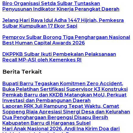
Biro Organisasi Setda Sulbar Tuntaskan
Penyusunan Indikator Kinerja Perangkat Daerah
Jelang Hari Raya Idul Adha 1447 Hijriah, Pemkesra
Sulbar Kumpulkan 17 Ekor Sapi
Pemprov Sulbar Borong Tiga Penghargaan Nasional
Best Human Capital Awards 2026
DKPPKB Sulbar Ikuti Pembekalan Pelaksanaan
Recall MP-ASI oleh Kemenkes RI
Berita Terkait
Bupati Barru Tegaskan Komitmen Zero Accident,
Buka Pelatihan Sertifikasi Supervisor K3 Konstruksi
Pemkab Barru dan KKDB Matangkan MoU, Perkuat
Investasi dan Pembangunan Daerah
Laporan RRK Juli Rampung Tepat Waktu, Camat
Soppeng Riaja Apresiasi Sinergi Desa dan Kelurahan
Dua Penghargaan Bergengsi Disapu Bersih
Kabupaten Barru di Harganas Sulsel
Hari Anak Nasional 2026, Andi Ina Kirim Doa dari