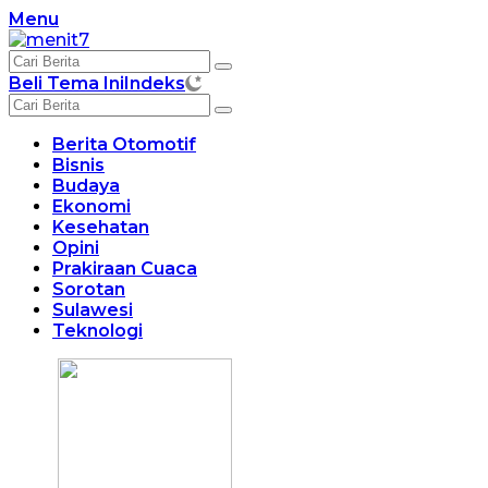
Langsung
Menu
ke
konten
Beli Tema Ini
Indeks
Berita Otomotif
Bisnis
Budaya
Ekonomi
Kesehatan
Opini
Prakiraan Cuaca
Sorotan
Sulawesi
Teknologi