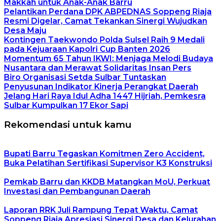
Makkah untuk Anak-Anak Barru
Pelantikan Perdana DPK ABPEDNAS Soppeng Riaja
Resmi Digelar, Camat Tekankan Sinergi Wujudkan
Desa Maju
Kontingen Taekwondo Polda Sulsel Raih 9 Medali
pada Kejuaraan Kapolri Cup Banten 2026
Momentum 65 Tahun IKWI: Menjaga Melodi Budaya
Nusantara dan Merawat Solidaritas Insan Pers
Biro Organisasi Setda Sulbar Tuntaskan
Penyusunan Indikator Kinerja Perangkat Daerah
Jelang Hari Raya Idul Adha 1447 Hijriah, Pemkesra
Sulbar Kumpulkan 17 Ekor Sapi
Rekomendasi untuk kamu
Bupati Barru Tegaskan Komitmen Zero Accident,
Buka Pelatihan Sertifikasi Supervisor K3 Konstruksi
Pemkab Barru dan KKDB Matangkan MoU, Perkuat
Investasi dan Pembangunan Daerah
Laporan RRK Juli Rampung Tepat Waktu, Camat
Soppeng Riaja Apresiasi Sinergi Desa dan Kelurahan