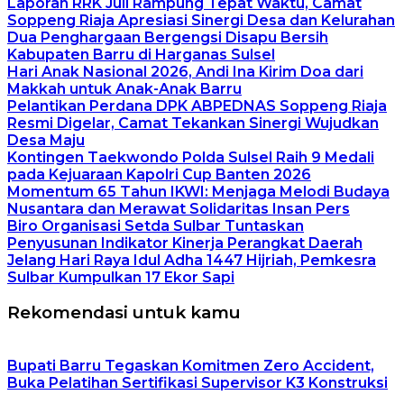
Laporan RRK Juli Rampung Tepat Waktu, Camat
Soppeng Riaja Apresiasi Sinergi Desa dan Kelurahan
Dua Penghargaan Bergengsi Disapu Bersih
Kabupaten Barru di Harganas Sulsel
Hari Anak Nasional 2026, Andi Ina Kirim Doa dari
Makkah untuk Anak-Anak Barru
Pelantikan Perdana DPK ABPEDNAS Soppeng Riaja
Resmi Digelar, Camat Tekankan Sinergi Wujudkan
Desa Maju
Kontingen Taekwondo Polda Sulsel Raih 9 Medali
pada Kejuaraan Kapolri Cup Banten 2026
Momentum 65 Tahun IKWI: Menjaga Melodi Budaya
Nusantara dan Merawat Solidaritas Insan Pers
Biro Organisasi Setda Sulbar Tuntaskan
Penyusunan Indikator Kinerja Perangkat Daerah
Jelang Hari Raya Idul Adha 1447 Hijriah, Pemkesra
Sulbar Kumpulkan 17 Ekor Sapi
Rekomendasi untuk kamu
Bupati Barru Tegaskan Komitmen Zero Accident,
Buka Pelatihan Sertifikasi Supervisor K3 Konstruksi