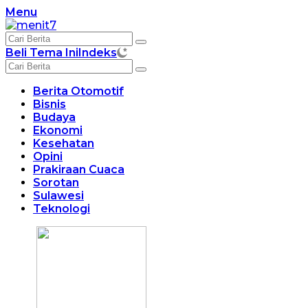
Langsung
Menu
ke
konten
Beli Tema Ini
Indeks
Berita Otomotif
Bisnis
Budaya
Ekonomi
Kesehatan
Opini
Prakiraan Cuaca
Sorotan
Sulawesi
Teknologi