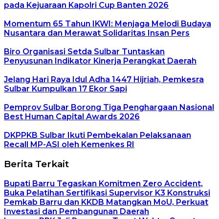
pada Kejuaraan Kapolri Cup Banten 2026
Momentum 65 Tahun IKWI: Menjaga Melodi Budaya
Nusantara dan Merawat Solidaritas Insan Pers
Biro Organisasi Setda Sulbar Tuntaskan
Penyusunan Indikator Kinerja Perangkat Daerah
Jelang Hari Raya Idul Adha 1447 Hijriah, Pemkesra
Sulbar Kumpulkan 17 Ekor Sapi
Pemprov Sulbar Borong Tiga Penghargaan Nasional
Best Human Capital Awards 2026
DKPPKB Sulbar Ikuti Pembekalan Pelaksanaan
Recall MP-ASI oleh Kemenkes RI
Berita Terkait
Bupati Barru Tegaskan Komitmen Zero Accident,
Buka Pelatihan Sertifikasi Supervisor K3 Konstruksi
Pemkab Barru dan KKDB Matangkan MoU, Perkuat
Investasi dan Pembangunan Daerah