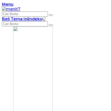
Langsung
Menu
ke
konten
Beli Tema Ini
Indeks