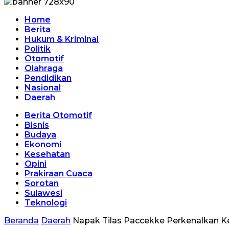
Home
Berita
Hukum & Kriminal
Politik
Otomotif
Olahraga
Pendidikan
Nasional
Daerah
Berita Otomotif
Bisnis
Budaya
Ekonomi
Kesehatan
Opini
Prakiraan Cuaca
Sorotan
Sulawesi
Teknologi
Beranda
Daerah
Napak Tilas Paccekke Perkenalkan K