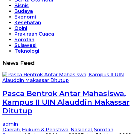
Bisnis
Budaya
Ekonomi
Kesehatan
Opini
Prakiraan Cuaca
Sorotan
Sulawesi
Teknologi
menit7
News Feed
Pasca Bentrok Antar Mahasiswa,
Kampus II UIN Alauddin Makassar
Ditutup
admin
Daerah
,
Hukum & Peristiwa
,
Nasional
,
Sorotan
,