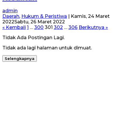
admin
Daerah
,
Hukum & Peristiwa
|
Kamis, 24 Maret
2022
Sabtu, 26 Maret 2022
Paginasi
« Kembali
1
…
300
301
302
…
306
Berikutnya »
pos
Tidak Ada Postingan Lagi.
Tidak ada lagi halaman untuk dimuat.
Selengkapnya