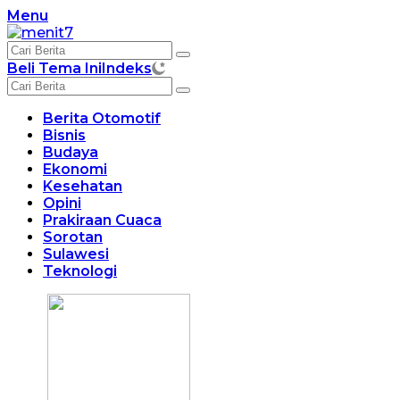
Langsung
Menu
ke
konten
Beli Tema Ini
Indeks
Berita Otomotif
Bisnis
Budaya
Ekonomi
Kesehatan
Opini
Prakiraan Cuaca
Sorotan
Sulawesi
Teknologi