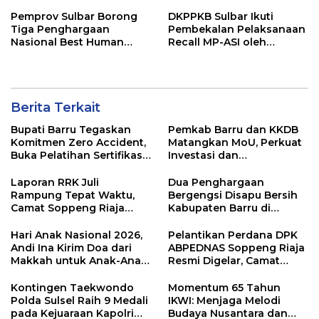
Pemprov Sulbar Borong
DKPPKB Sulbar Ikuti
Tiga Penghargaan
Pembekalan Pelaksanaan
Nasional Best Human
Recall MP-ASI oleh
Capital Awards 2026
Kemenkes RI
Berita Terkait
Bupati Barru Tegaskan
Pemkab Barru dan KKDB
Komitmen Zero Accident,
Matangkan MoU, Perkuat
Buka Pelatihan Sertifikasi
Investasi dan
Supervisor K3 Konstruksi
Pembangunan Daerah
Laporan RRK Juli
Dua Penghargaan
Rampung Tepat Waktu,
Bergengsi Disapu Bersih
Camat Soppeng Riaja
Kabupaten Barru di
Apresiasi Sinergi Desa
Harganas Sulsel
dan Kelurahan
Hari Anak Nasional 2026,
Pelantikan Perdana DPK
Andi Ina Kirim Doa dari
ABPEDNAS Soppeng Riaja
Makkah untuk Anak-Anak
Resmi Digelar, Camat
Barru
Tekankan Sinergi
Wujudkan Desa Maju
Kontingen Taekwondo
Momentum 65 Tahun
Polda Sulsel Raih 9 Medali
IKWI: Menjaga Melodi
pada Kejuaraan Kapolri
Budaya Nusantara dan