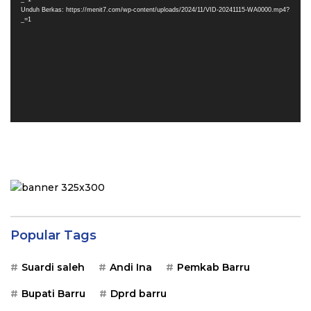
Unduh Berkas: https://menit7.com/wp-content/uploads/2024/11/VID-20241115-WA0000.mp4?
_=1
Popular Tags
Suardi saleh
Andi Ina
Pemkab Barru
Bupati Barru
Dprd barru