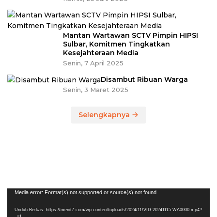
Mantan Wartawan SCTV Pimpin HIPSI
Sulbar, Komitmen Tingkatkan
Kesejahteraan Media
Senin, 7 April 2025
Disambut Ribuan Warga
Senin, 3 Maret 2025
Selengkapnya
Pemutar
Media error: Format(s) not supported or source(s) not found
Video
Unduh Berkas: https://menit7.com/wp-content/uploads/2024/11/VID-20241115-WA0000.mp4?
_=1