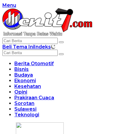
Langsung
Menu
ke
konten
Beli Tema Ini
Indeks
Berita Otomotif
Bisnis
Budaya
Ekonomi
Kesehatan
Opini
Prakiraan Cuaca
Sorotan
Sulawesi
Teknologi