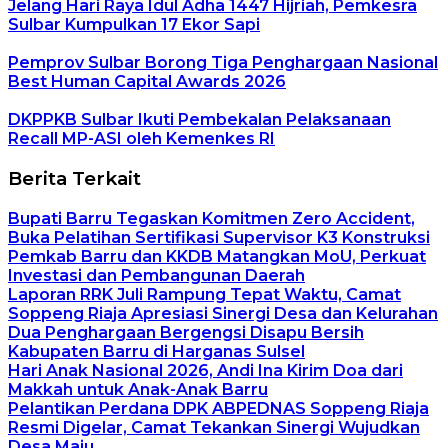
Jelang Hari Raya Idul Adha 1447 Hijriah, Pemkesra
Sulbar Kumpulkan 17 Ekor Sapi
Pemprov Sulbar Borong Tiga Penghargaan Nasional
Best Human Capital Awards 2026
DKPPKB Sulbar Ikuti Pembekalan Pelaksanaan
Recall MP-ASI oleh Kemenkes RI
Berita Terkait
Bupati Barru Tegaskan Komitmen Zero Accident,
Buka Pelatihan Sertifikasi Supervisor K3 Konstruksi
Pemkab Barru dan KKDB Matangkan MoU, Perkuat
Investasi dan Pembangunan Daerah
Laporan RRK Juli Rampung Tepat Waktu, Camat
Soppeng Riaja Apresiasi Sinergi Desa dan Kelurahan
Dua Penghargaan Bergengsi Disapu Bersih
Kabupaten Barru di Harganas Sulsel
Hari Anak Nasional 2026, Andi Ina Kirim Doa dari
Makkah untuk Anak-Anak Barru
Pelantikan Perdana DPK ABPEDNAS Soppeng Riaja
Resmi Digelar, Camat Tekankan Sinergi Wujudkan
Desa Maju