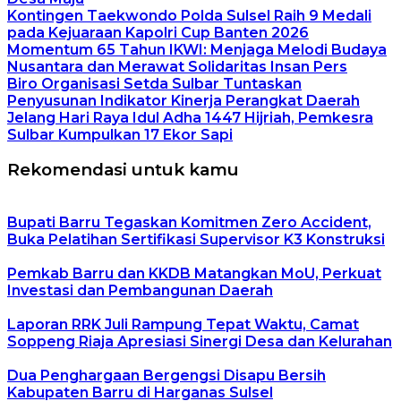
Kontingen Taekwondo Polda Sulsel Raih 9 Medali
pada Kejuaraan Kapolri Cup Banten 2026
Momentum 65 Tahun IKWI: Menjaga Melodi Budaya
Nusantara dan Merawat Solidaritas Insan Pers
Biro Organisasi Setda Sulbar Tuntaskan
Penyusunan Indikator Kinerja Perangkat Daerah
Jelang Hari Raya Idul Adha 1447 Hijriah, Pemkesra
Sulbar Kumpulkan 17 Ekor Sapi
Rekomendasi untuk kamu
Bupati Barru Tegaskan Komitmen Zero Accident,
Buka Pelatihan Sertifikasi Supervisor K3 Konstruksi
Pemkab Barru dan KKDB Matangkan MoU, Perkuat
Investasi dan Pembangunan Daerah
Laporan RRK Juli Rampung Tepat Waktu, Camat
Soppeng Riaja Apresiasi Sinergi Desa dan Kelurahan
Dua Penghargaan Bergengsi Disapu Bersih
Kabupaten Barru di Harganas Sulsel