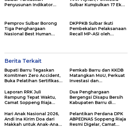
Penyusunan Indikator
Sulbar Kumpulkan 17 Ekor
Kinerja Perangkat Daerah
Sapi
Pemprov Sulbar Borong
DKPPKB Sulbar Ikuti
Tiga Penghargaan
Pembekalan Pelaksanaan
Nasional Best Human
Recall MP-ASI oleh
Capital Awards 2026
Kemenkes RI
Berita Terkait
Bupati Barru Tegaskan
Pemkab Barru dan KKDB
Komitmen Zero Accident,
Matangkan MoU, Perkuat
Buka Pelatihan Sertifikasi
Investasi dan
Supervisor K3 Konstruksi
Pembangunan Daerah
Laporan RRK Juli
Dua Penghargaan
Rampung Tepat Waktu,
Bergengsi Disapu Bersih
Camat Soppeng Riaja
Kabupaten Barru di
Apresiasi Sinergi Desa
Harganas Sulsel
dan Kelurahan
Hari Anak Nasional 2026,
Pelantikan Perdana DPK
Andi Ina Kirim Doa dari
ABPEDNAS Soppeng Riaja
Makkah untuk Anak-Anak
Resmi Digelar, Camat
Barru
Tekankan Sinergi