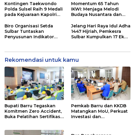
Wujudkan Desa Maju
Kontingen Taekwondo
Momentum 65 Tahun
Polda Sulsel Raih 9 Medali
IKWI: Menjaga Melodi
pada Kejuaraan Kapolri
Budaya Nusantara dan
Cup Banten 2026
Merawat Solidaritas Insan
Pers
Biro Organisasi Setda
Jelang Hari Raya Idul Adha
Sulbar Tuntaskan
1447 Hijriah, Pemkesra
Penyusunan Indikator
Sulbar Kumpulkan 17 Ekor
Kinerja Perangkat Daerah
Sapi
Rekomendasi untuk kamu
Bupati Barru Tegaskan
Pemkab Barru dan KKDB
Komitmen Zero Accident,
Matangkan MoU, Perkuat
Buka Pelatihan Sertifikasi
Investasi dan
Supervisor K3 Konstruksi
Pembangunan Daerah