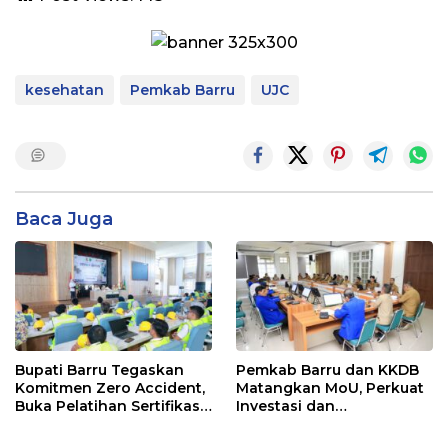
kesehatan
Pemkab Barru
UJC
Baca Juga
Bupati Barru Tegaskan
Pemkab Barru dan KKDB
Komitmen Zero Accident,
Matangkan MoU, Perkuat
Buka Pelatihan Sertifikasi
Investasi dan
Supervisor K3 Konstruksi
Pembangunan Daerah