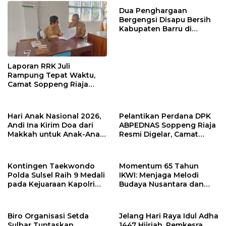
Dua Penghargaan
Bergengsi Disapu Bersih
Kabupaten Barru di
Harganas Sulsel
Laporan RRK Juli
Rampung Tepat Waktu,
Camat Soppeng Riaja
Apresiasi Sinergi Desa
dan Kelurahan
Hari Anak Nasional 2026,
Pelantikan Perdana DPK
Andi Ina Kirim Doa dari
ABPEDNAS Soppeng Riaja
Makkah untuk Anak-Anak
Resmi Digelar, Camat
Barru
Tekankan Sinergi
Wujudkan Desa Maju
Kontingen Taekwondo
Momentum 65 Tahun
Polda Sulsel Raih 9 Medali
IKWI: Menjaga Melodi
pada Kejuaraan Kapolri
Budaya Nusantara dan
Cup Banten 2026
Merawat Solidaritas Insan
Pers
Biro Organisasi Setda
Jelang Hari Raya Idul Adha
Sulbar Tuntaskan
1447 Hijriah, Pemkesra